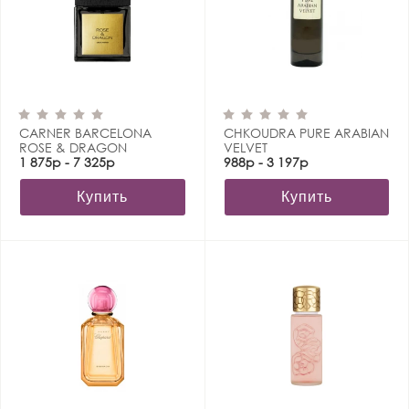
CARNER BARCELONA
CHKOUDRA PURE ARABIAN
ROSE & DRAGON
VELVET
1 875р - 7 325р
988р - 3 197р
Купить
Купить