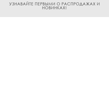
УЗНАВАЙТЕ ПЕРВЫМИ О РАСПРОДАЖАХ И
НОВИНКАХ!
Подписаться
О нас
Доставка и Оплата
Условия возврата и обмена
Политика
конфиденциальности