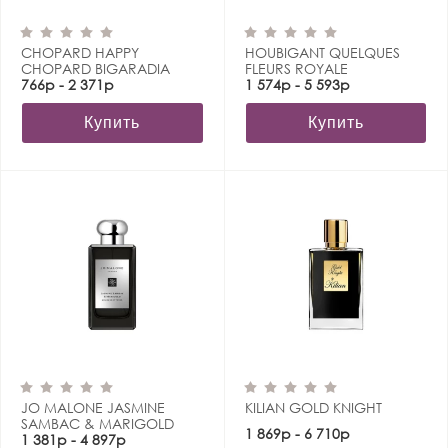
CHOPARD HAPPY
HOUBIGANT QUELQUES
CHOPARD BIGARADIA
FLEURS ROYALE
766р - 2 371р
1 574р - 5 593р
Купить
Купить
JO MALONE JASMINE
KILIAN GOLD KNIGHT
SAMBAC & MARIGOLD
1 869р - 6 710р
1 381р - 4 897р