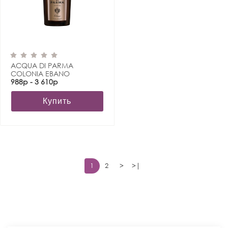
ACQUA DI PARMA
COLONIA EBANO
988р - 3 610р
Купить
1
2
>
>|