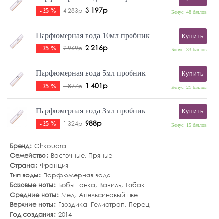
3 197р
4 283р
- 25 %
Бонус: 48 баллов
Парфюмерная вода 10мл пробник
Купить
2 216р
2 969р
- 25 %
Бонус: 33 баллов
Парфюмерная вода 5мл пробник
Купить
1 401р
1 877р
- 25 %
Бонус: 21 баллов
Парфюмерная вода 3мл пробник
Купить
988р
1 324р
- 25 %
Бонус: 15 баллов
Бренд
Chkoudra
Семейство
Восточные
,
Пряные
Страна
Франция
Тип воды
Парфюмерная вода
Базовые ноты
Бобы тонка
,
Ваниль
,
Табак
Средние ноты
Мед
,
Апельсиновый цвет
Верхние ноты
Гвоздика
,
Гелиотроп
,
Перец
Год создания
2014