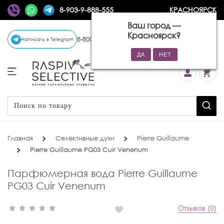
8-903-9-888-555
КРАСНОЯРСК
Ваш город —
Красноярск
?
8-800-770-72-34
(бесплатно)
Написать в Telegram
Главная
Селективные духи
Pierre Guillaume
Pierre Guillaume PG03 Cuir Venenum
Парфюмерная вода Pierre Guillaume
PG03 Cuir Venenum
Отзывов (0)