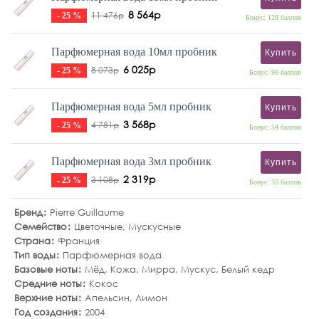
8 564р
11 476р
- 25 %
Бонус: 128 баллов
Парфюмерная вода 10мл пробник
Купить
6 025р
8 073р
- 25 %
Бонус: 90 баллов
Парфюмерная вода 5мл пробник
Купить
3 568р
4 781р
- 25 %
Бонус: 54 баллов
Парфюмерная вода 3мл пробник
Купить
2 319р
3 108р
- 25 %
Бонус: 35 баллов
Бренд
Pierre Guillaume
Семейство
Цветочные
,
Мускусные
Страна
Франция
Тип воды
Парфюмерная вода
Базовые ноты
Мёд
,
Кожа
,
Мирра
,
Мускус
,
Белый кедр
Средние ноты
Кокос
Верхние ноты
Апельсин
,
Лимон
Год создания
2004