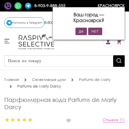
8-903-9-888-555
КРАСНОЯРСК
Ваш город —
Красноярск
?
8-800-770-72-34
(бесплатно)
Написать в Telegram
Главная
Селективные духи
Parfums de Marly
Parfums de Marly Darcy
Парфюмерная вода Parfums de Marly
Darcy
Отзывов (1)