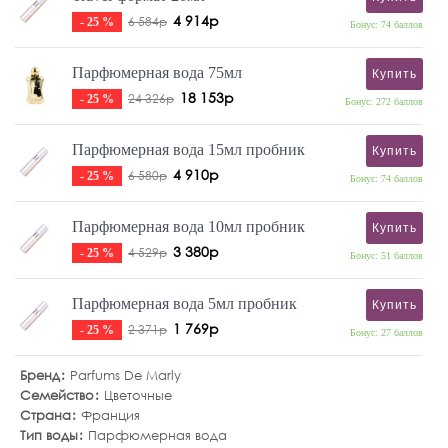
4 914р
6 584р
- 25 %
Бонус: 74 баллов
Парфюмерная вода 75мл
Купить
18 153р
24 326р
- 25 %
Бонус: 272 баллов
Парфюмерная вода 15мл пробник
Купить
4 910р
6 580р
- 25 %
Бонус: 74 баллов
Парфюмерная вода 10мл пробник
Купить
3 380р
4 529р
- 25 %
Бонус: 51 баллов
Парфюмерная вода 5мл пробник
Купить
1 769р
2 371р
- 25 %
Бонус: 27 баллов
Бренд
Parfums De Marly
Семейство
Цветочные
Страна
Франция
Тип воды
Парфюмерная вода