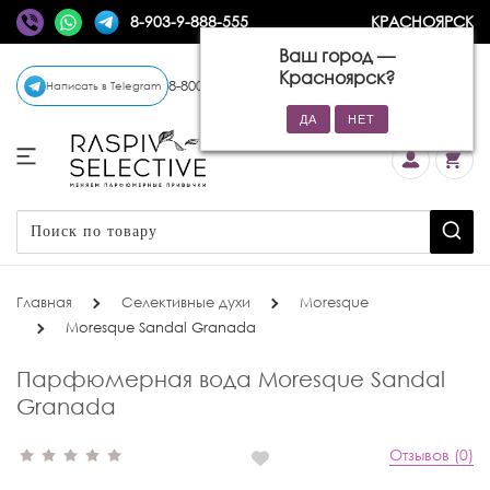
8-903-9-888-555
КРАСНОЯРСК
Ваш город —
Красноярск
?
8-800-770-72-34
(бесплатно)
Написать в Telegram
Главная
Селективные духи
Moresque
Moresque Sandal Granada
Парфюмерная вода Moresque Sandal
Granada
Отзывов (0)