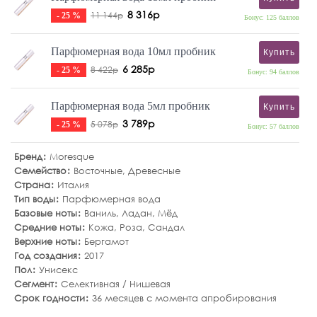
8 316р
11 144р
- 25 %
Бонус: 125 баллов
Парфюмерная вода 10мл пробник
Купить
6 285р
8 422р
- 25 %
Бонус: 94 баллов
Парфюмерная вода 5мл пробник
Купить
3 789р
5 078р
- 25 %
Бонус: 57 баллов
Бренд
Moresque
Семейство
Восточные
,
Древесные
Страна
Италия
Тип воды
Парфюмерная вода
Базовые ноты
Ваниль
,
Ладан
,
Мёд
Средние ноты
Кожа
,
Роза
,
Сандал
Верхние ноты
Бергамот
Год создания
2017
Пол
Унисекс
Сегмент
Селективная / Нишевая
Срок годности
36 месяцев с момента апробирования