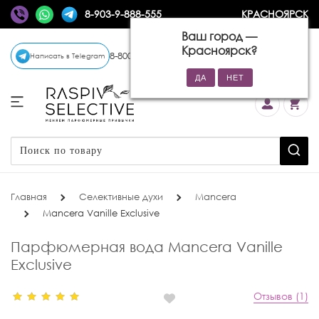
8-903-9-888-555
КРАСНОЯРСК
Ваш город —
Красноярск
?
8-800-770-72-34
(бесплатно)
Написать в Telegram
Главная
Селективные духи
Mancera
Mancera Vanille Exclusive
Парфюмерная вода Mancera Vanille
Exclusive
Отзывов (1)