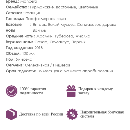
Бренд
Mancera
Семейство
Гурманские
,
Восточные
,
Цветочные
Страна
Франция
Тип воды
Парфюмерная вода
Базовые
Янтарь
,
Белый мускус
,
Сандаловое дерево
,
ноты
Ваниль
Средние ноты
Жасмин
,
Тубероза
,
Фиалка
Верхние ноты
Сахар
,
Османтус
,
Персик
Год создания
2018
Объем
120 мл
Пол
Унисекс
Сегмент
Селективная / Нишевая
Срок годности
36 месяцев с момента апробирования
100% гарантия
Подарок к каждому
подлинности
заказу
Накопительная бонусная
Доставка по всей России
система