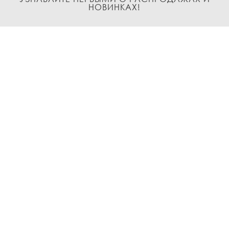
НОВИНКАХ!
Подписаться
О нас
Доставка и Оплата
Условия возврата и обмена
Политика
конфиденциальности
Контакты