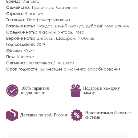
Бренд
Mancera
Семейство
Цветочные
,
Восточные
Страна
Франция
Тип воды
Парфюмерная вода
Базовые ноты
Сандал
,
Белый мускус
,
Дубовый мох
,
Ваниль
Средние ноты
Жасмин
,
Янтарь
,
Роза
Верхние ноты
Цитрусы
,
Шафран
,
Имбирь
Год создания
2019
Объем
60 мл
Пол
Унисекс
Сегмент
Селективная / Нишевая
Срок годности
36 месяцев с момента апробирования
100% гарантия
Подарок к каждому
подлинности
заказу
Накопительная бонусная
Доставка по всей России
система