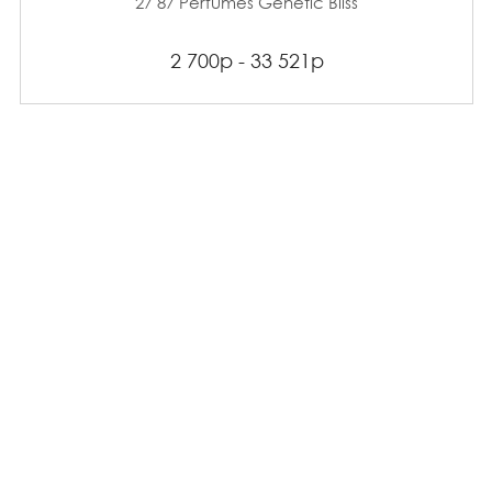
27 87 Perfumes Genetic Bliss
2 700р - 33 521р