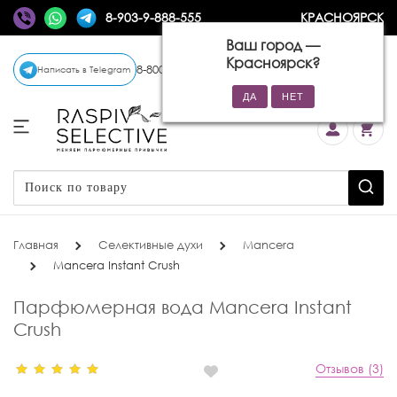
8-903-9-888-555
КРАСНОЯРСК
Ваш город —
Красноярск
?
8-800-770-72-34
(бесплатно)
Написать в Telegram
Главная
Селективные духи
Mancera
Mancera Instant Crush
Парфюмерная вода Mancera Instant
Crush
Отзывов (3)