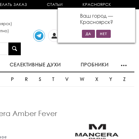
ЕЛАТЬ ЗАКАЗ
СТАТЬИ
КРАСНОЯРСК
Ваш город —
Красноярск
?
ярск)
тно)
Личный
0 товаров
кабинет
на сумму 0р
СЕЛЕКТИВНЫЕ ДУХИ
ПРОБНИКИ
O
P
R
S
T
V
W
X
Y
Z
ra Amber Fever
ное