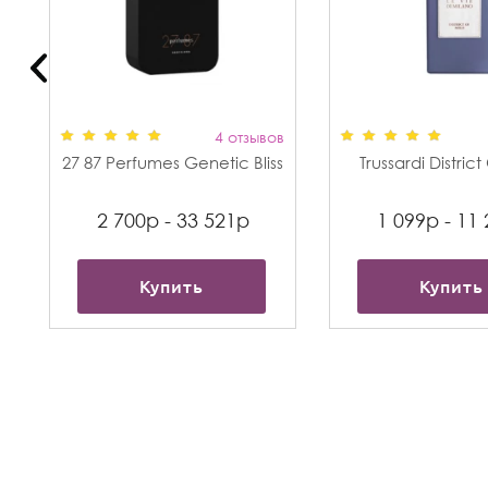
в
4 отзывов
27 87 Perfumes Genetic Bliss
Trussardi Distric
2 700р - 33 521р
1 099р - 11
Купить
Купить