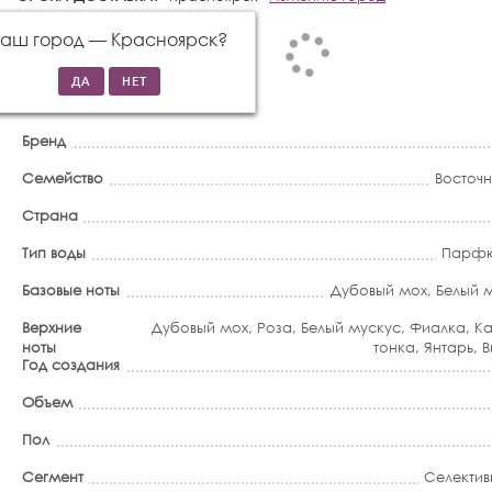
Ваш город —
Красноярск
?
Бренд
Семейство
Восточ
Страна
Тип воды
Парфю
Базовые ноты
Дубовый мох
,
Белый 
Верхние
Дубовый мох
,
Роза
,
Белый мускус
,
Фиалка
,
К
ноты
тонка
,
Янтарь
,
В
Год создания
Объем
Пол
Сегмент
Селектив