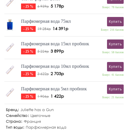
5 178р
6 939р
- 25 %
Бонус: 78 баллов
Парфюмерная вода 75мл
Купить
14 391р
19 284р
- 25 %
Бонус: 216 баллов
Парфюмерная вода 15мл пробник
Купить
3 899р
5 224р
- 25 %
Бонус: 58 баллов
Парфюмерная вода 10мл пробник
Купить
2 703р
3 622р
- 25 %
Бонус: 41 баллов
Парфюмерная вода 5мл пробник
Купить
1 422р
1 906р
- 25 %
Бонус: 21 баллов
Бренд
Juliette has a Gun
Семейство
Цветочные
Страна
Франция
Тип воды
Парфюмерная вода