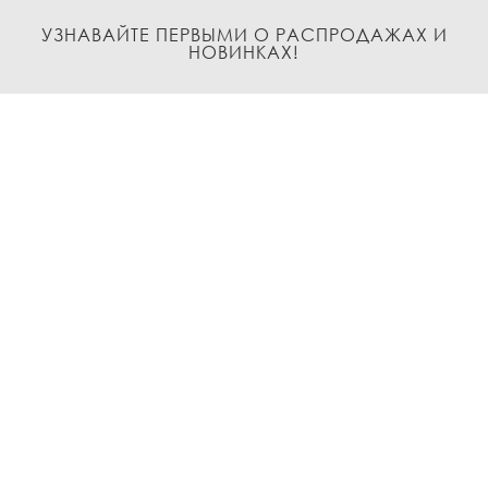
УЗНАВАЙТЕ ПЕРВЫМИ О РАСПРОДАЖАХ И
НОВИНКАХ!
Подписаться
О нас
Доставка и Оплата
Условия возврата и обмена
Политика
конфиденциальности