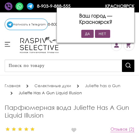
8-903-9-888-555
КРАСНОЯРСК
Ваш город —
Красноярск
?
8-800-770-72-34
(бесплатно)
Написать в Telegram
Главная
Селективные духи
Juliette has a Gun
Juliette Has A Gun Liquid Illusion
Парфюмерная вода Juliette Has A Gun
Liquid Illusion
Отзывов (2)