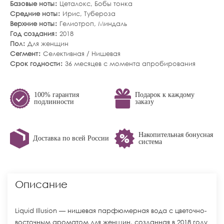
Базовые ноты
Цеталокс
,
Бобы тонка
Средние ноты
Ирис
,
Тубероза
Верхние ноты
Гелиотроп
,
Миндаль
Год создания
2018
Пол
Для женщин
Сегмент
Селективная / Нишевая
Срок годности
36 месяцев с момента апробирования
100% гарантия
Подарок к каждому
подлинности
заказу
Накопительная бонусная
Доставка по всей России
система
Описание
Liquid Illusion — нишевая парфюмерная вода с цветочно-
восточным ароматом для женщин, созданная в 2018 году