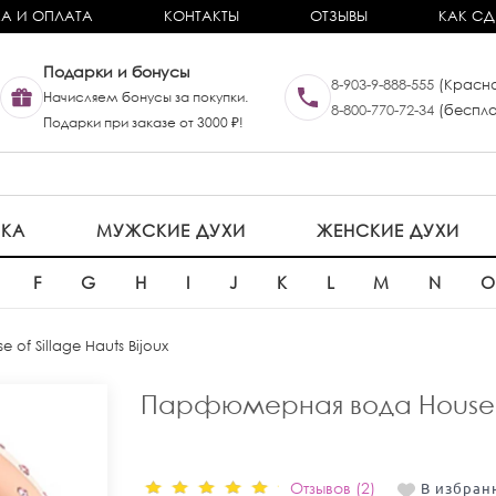
А И ОПЛАТА
КОНТАКТЫ
ОТЗЫВЫ
КАК СД
Подарки и бонусы
8-903-9-888-555
(Красно
Начисляем бонусы за покупки.
8-800-770-72-34
(беспла
Подарки при заказе от 3000 ₽!
ИКА
МУЖСКИЕ ДУХИ
ЖЕНСКИЕ ДУХИ
F
G
H
I
J
K
L
M
N
e of Sillage Hauts Bijoux
Парфюмерная вода House of 
Отзывов (2)
В избран