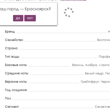
Ваш город —
Красноярск
?
Бренд
H
Семейство
Восточ
Страна
Тип воды
Парфю
Базовые ноты
Ваниль
,
Амбра
,
Манго
Средние ноты
Белый кедр
,
Ге
Верхние ноты
Грейпфрут
,
Черн
Год создания
Пол
Сегмент
Селектив