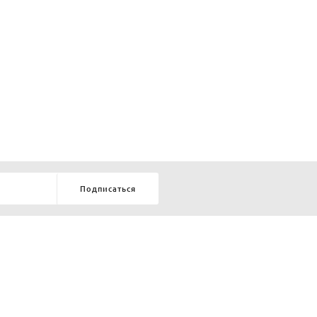
Подписаться
8-903-9-888-555
елей:
ru
ТЕЛЕФОН В КРАСНОЯРСКЕ
8-800-770-72-34