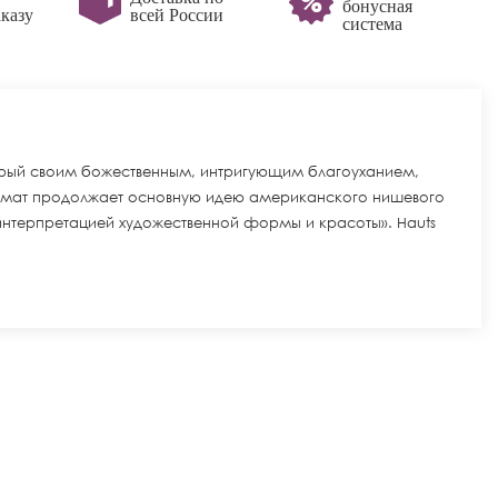
бонусная
казу
всей России
система
орый своим божественным, интригующим благоуханием,
 армат продолжает основную идею американского нишевого
интерпретацией художественной формы и красоты». Hauts