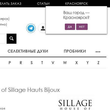
ЕЛАТЬ ЗАКАЗ
СТАТЬИ
КРАСНОЯРСК
Ваш город —
Красноярск
?
ярск)
тно)
Личный
0 товаров
кабинет
на сумму 0р
СЕЛЕКТИВНЫЕ ДУХИ
ПРОБНИКИ
O
P
R
S
T
V
W
X
Y
Z
Sillage Hauts Bijoux
ное