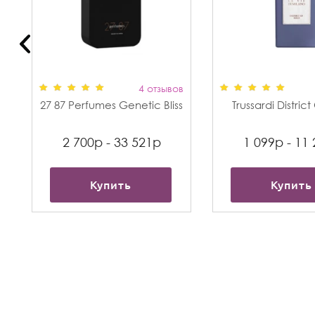
в
4 отзывов
27 87 Perfumes Genetic Bliss
Trussardi Distric
2 700р - 33 521р
1 099р - 11
Купить
Купить