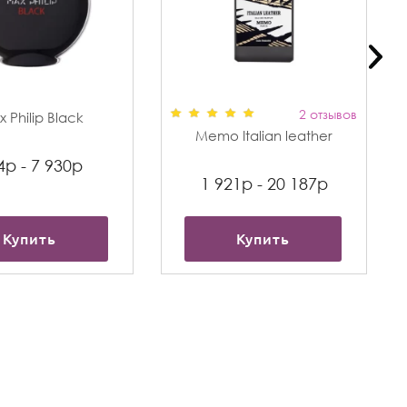
2 отзывов
 Philip Black
Memo Italian leather
4р - 7 930р
1 921р - 20 187р
Купить
Купить