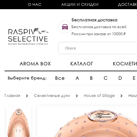
О НАС
АКЦИИ И СКИДКИ
ДОСТАВК
Бесплатная доставка
Бесплатная доставка по всей
России при заказе от 10000 ₽
AROMA BOX
КАТАЛОГ
КОСМЕТ
Все
A
B
C
D
E
Выберите бренд:
Главная
Селективные духи
House of Sillage
Hous