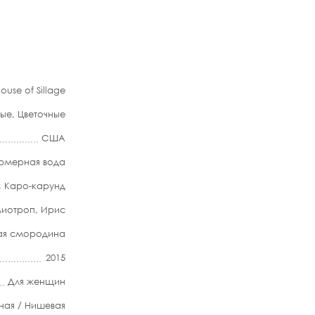
ouse of Sillage
ные
,
Цветочные
США
мерная вода
,
Каро-карунд
лиотроп
,
Ирис
ая смородина
2015
Для женщин
ная / Нишевая