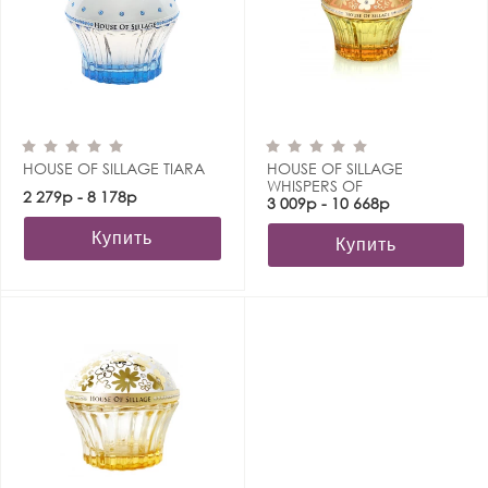
HOUSE OF SILLAGE TIARA
HOUSE OF SILLAGE
WHISPERS OF
2 279р - 8 178р
ENLIGHTENMENT
3 009р - 10 668р
Купить
Купить