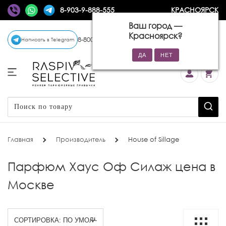
8-903-9-888-555
КРАСНОЯРСК
Ваш город —
Красноярск
?
8-800-770-72-34
(бесплатно)
Написать в Telegram
Главная
Производитель
House of Sillage
Парфюм Хаус Оф Силаж цена в
Москве