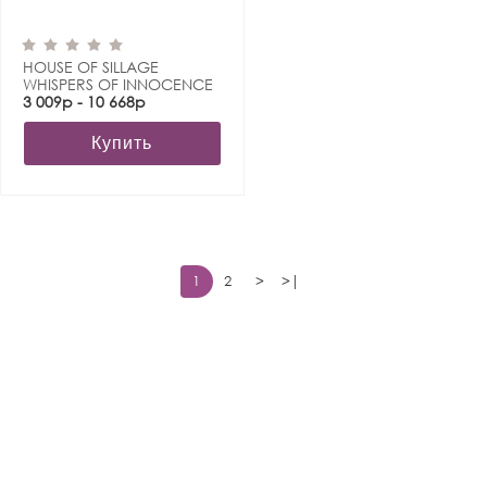
HOUSE OF SILLAGE
WHISPERS OF INNOCENCE
3 009р - 10 668р
Купить
1
2
>
>|