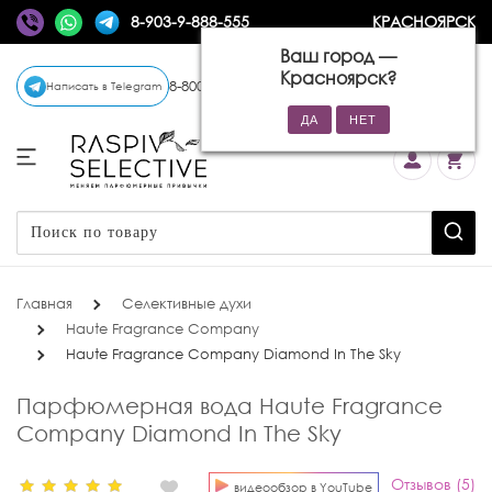
8-903-9-888-555
КРАСНОЯРСК
Ваш город —
Красноярск
?
8-800-770-72-34
(бесплатно)
Написать в Telegram
Главная
Селективные духи
Haute Fragrance Company
Haute Fragrance Company Diamond In The Sky
Парфюмерная вода Haute Fragrance
Company Diamond In The Sky
Отзывов (5)
видеообзор в YouTube