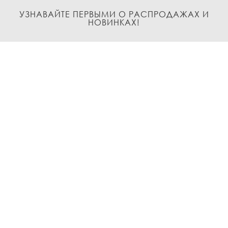
УЗНАВАЙТЕ ПЕРВЫМИ О РАСПРОДАЖАХ И
НОВИНКАХ!
Подписаться
О нас
Доставка и Оплата
Условия возврата и обмена
Политика
конфиденциальности