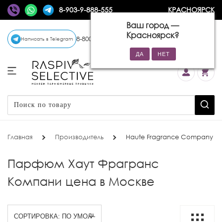
8-903-9-888-555
КРАСНОЯРСК
Ваш город —
Красноярск
?
8-800-770-72-34
(бесплатно)
Написать в Telegram
Главная
Производитель
Haute Fragrance Company
Парфюм Хаут Фрагранс
Компани цена в Москве