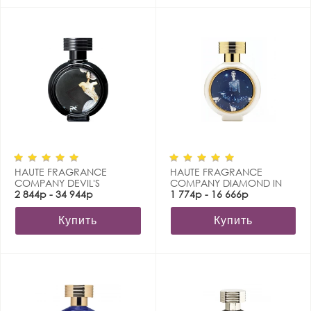
HAUTE FRAGRANCE
HAUTE FRAGRANCE
COMPANY DEVIL'S
COMPANY DIAMOND IN
INTRIGUE
2 844р - 34 944р
THE SKY
1 774р - 16 666р
Купить
Купить