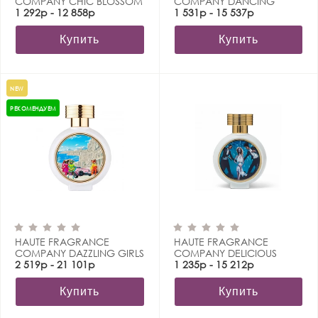
COMPANY CHIC BLOSSOM
COMPANY DANCING
1 292р - 12 858р
QUEEN
1 531р - 15 537р
Купить
Купить
NEW
РЕКОМЕНДУЕМ
HAUTE FRAGRANCE
HAUTE FRAGRANCE
COMPANY DAZZLING GIRLS
COMPANY DELICIOUS
2 519р - 21 101р
KISSES
1 235р - 15 212р
Купить
Купить