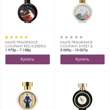
HAUTE FRAGRANCE
HAUTE FRAGRANCE
COMPANY RED ICEBERG
COMPANY SWEET &
1 975р - 7 138р
SPOILED
3 009р - 10 007р
Купить
Купить