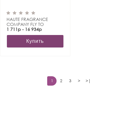
HAUTE FRAGRANCE
COMPANY FLY TO
MIRACLE
1 711р - 16 934р
Купить
1
2
3
>
>|