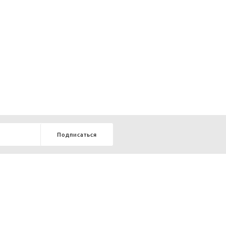
Подписаться
8-903-9-888-555
елей:
ru
ТЕЛЕФОН В КРАСНОЯРСКЕ
8-800-770-72-34