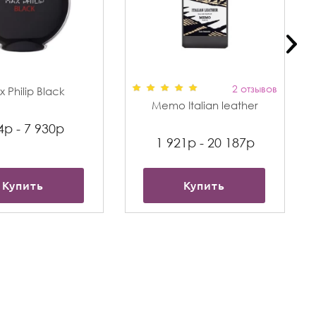
2 отзывов
 Philip Black
Memo Italian leather
4р - 7 930р
1 921р - 20 187р
Купить
Купить