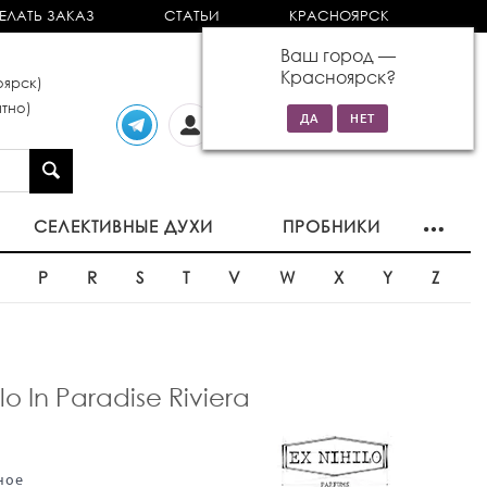
ЕЛАТЬ ЗАКАЗ
СТАТЬИ
КРАСНОЯРСК
Ваш город —
Красноярск
?
ярск)
тно)
Личный
0 товаров
кабинет
на сумму 0р
СЕЛЕКТИВНЫЕ ДУХИ
ПРОБНИКИ
O
P
R
S
T
V
W
X
Y
Z
 In Paradise Riviera
ное