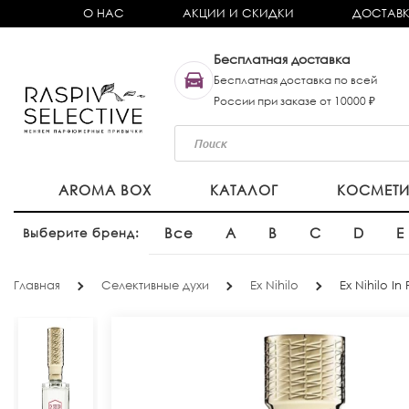
О НАС
АКЦИИ И СКИДКИ
ДОСТАВК
Бесплатная доставка
Бесплатная доставка по всей
России при заказе от 10000 ₽
AROMA BOX
КАТАЛОГ
КОСМЕТ
Все
A
B
C
D
E
Выберите бренд:
Главная
Селективные духи
Ex Nihilo
Ex Nihilo In