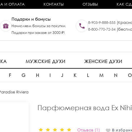
А И ОПЛАТА
КОНТАКТЫ
ОТЗЫВЫ
КАК СД
Подарки и бонусы
8-903-9-888-555
(Красно
Начисляем бонусы за покупки.
8-800-770-72-34
(беспла
Подарки при заказе от 3000 ₽!
ИКА
МУЖСКИЕ ДУХИ
ЖЕНСКИЕ ДУХИ
F
G
H
I
J
K
L
M
N
 Paradise Riviera
Парфюмерная вода Ex Nihilo
Отзывов (1)
В избран