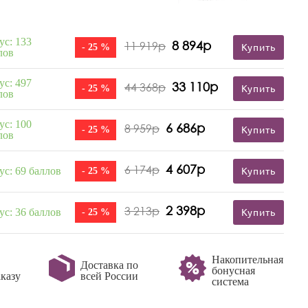
ус: 133
8 894р
11 919р
- 25 %
Купить
лов
ус: 497
33 110р
44 368р
- 25 %
Купить
лов
ус: 100
6 686р
8 959р
- 25 %
Купить
лов
4 607р
6 174р
ус: 69 баллов
- 25 %
Купить
2 398р
3 213р
ус: 36 баллов
- 25 %
Купить
Накопительная
Доставка по
бонусная
казу
всей России
система