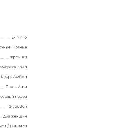
Ex Nihilo
очные
,
Пряные
Франция
мерная вода
,
Кедр
,
Амбра
Пион
,
Личи
Розовый перец
Givaudan
Для женщин
ная / Нишевая