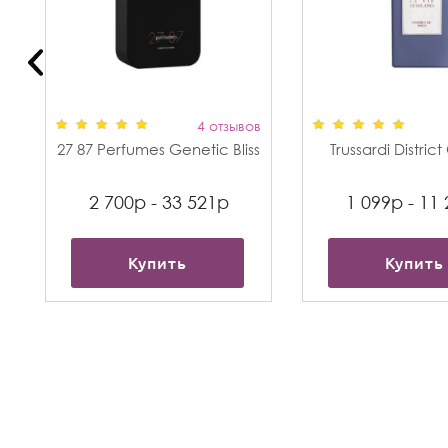
в
4 отзывов
27 87 Perfumes Genetic Bliss
Trussardi Distric
2 700р - 33 521р
1 099р - 11
Купить
Купить