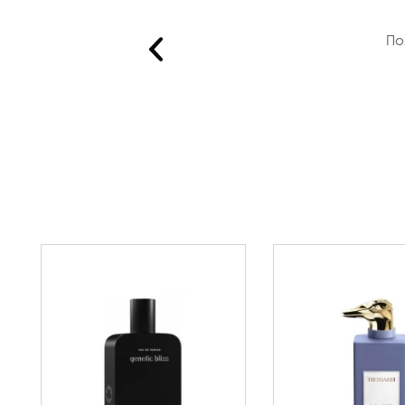
ятно! З..
По