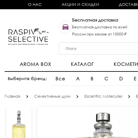
О НАС
АКЦИИ И СКИДКИ
ДОСТАВК
Бесплатная доставка
Бесплатная доставка по всей
России при заказе от 10000 ₽
AROMA BOX
КАТАЛОГ
КОСМЕТ
Все
A
B
C
D
E
Выберите бренд:
Главная
Селективные духи
Escentric Molecules