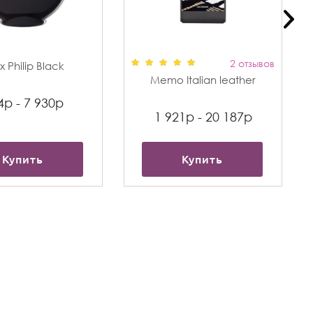
2 отзывов
 Philip Black
Memo Italian leather
4р - 7 930р
1 921р - 20 187р
Купить
Купить