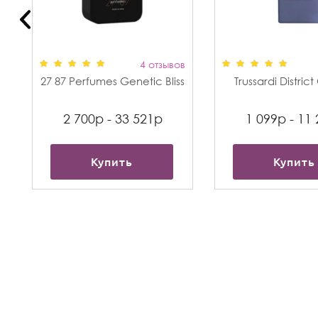
в
4 отзывов
27 87 Perfumes Genetic Bliss
Trussardi Distric
2 700р - 33 521р
1 099р - 11
Купить
Купить