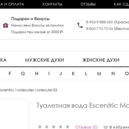
А И ОПЛАТА
КОНТАКТЫ
ОТЗЫВЫ
КАК СД
Подарки и бонусы
8-903-9-888-555
(Красно
Начисляем бонусы за покупки.
8-800-770-72-34
(беспла
Подарки при заказе от 3000 ₽!
ИКА
МУЖСКИЕ ДУХИ
ЖЕНСКИЕ ДУХИ
F
G
H
I
J
K
L
M
N
Escentric Molecules Molecule 03
Туалетная вода Escentric Mo
Отзывов (0)
В избран