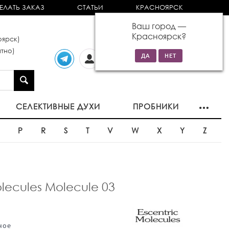
ЕЛАТЬ ЗАКАЗ
СТАТЬИ
КРАСНОЯРСК
Ваш город —
Красноярск
?
ярск)
тно)
Личный
0 товаров
кабинет
на сумму 0р
СЕЛЕКТИВНЫЕ ДУХИ
ПРОБНИКИ
O
P
R
S
T
V
W
X
Y
Z
lecules Molecule 03
ное