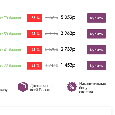
5 252р
7 762р
с: 79 баллов
- 32 %
Купить
3 963р
5 311р
с: 59 баллов
- 25 %
Купить
2 739р
3 670р
с: 41 баллов
- 25 %
Купить
1 453р
1 947р
с: 22 баллов
- 25 %
Купить
Накопительная
Доставка по
бонусная
казу
всей России
система