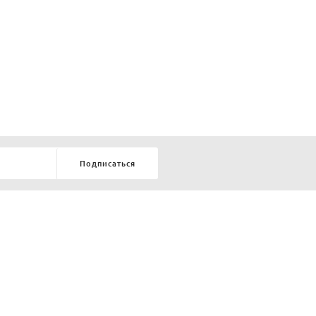
Подписаться
8-903-9-888-555
елей:
ru
ТЕЛЕФОН В КРАСНОЯРСКЕ
8-800-770-72-34
БЕСПЛАТНЫЙ ЗВОНОК ПО РОССИИ