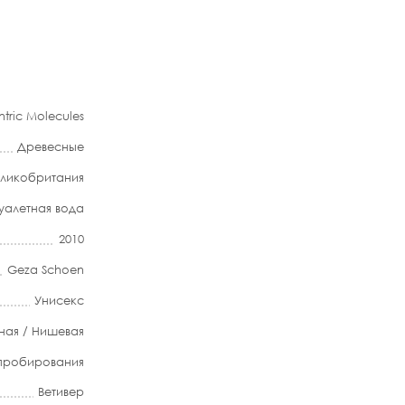
ntric Molecules
Древесные
еликобритания
уалетная вода
2010
Geza Schoen
Унисекс
ная / Нишевая
апробирования
Ветивер