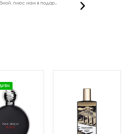
бной, плюс нам в подар..
От аро
ДУЕМ