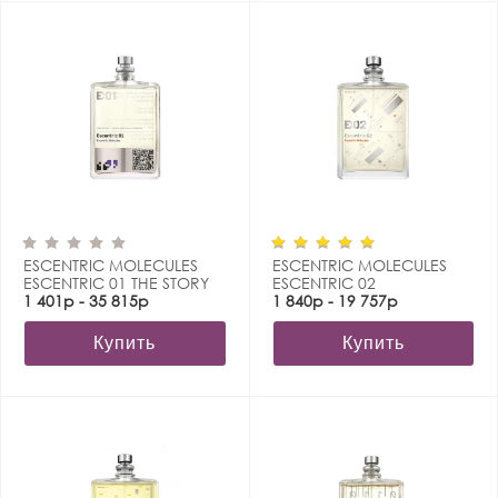
ESCENTRIC MOLECULES
ESCENTRIC MOLECULES
ESCENTRIC 01 THE STORY
ESCENTRIC 02
EDITION
1 401р - 35 815р
1 840р - 19 757р
Купить
Купить