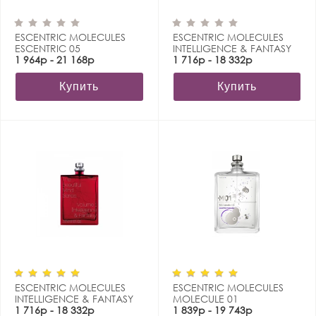
ESCENTRIC MOLECULES
ESCENTRIC MOLECULES
ESCENTRIC 05
INTELLIGENCE & FANTASY
1 964р - 21 168р
THE BEAUTIFUL MIND SERIES
1 716р - 18 332р
Купить
Купить
ESCENTRIC MOLECULES
ESCENTRIC MOLECULES
INTELLIGENCE & FANTASY
MOLECULE 01
THE BEAUTIFUL MIND SERIES
1 716р - 18 332р
1 839р - 19 743р