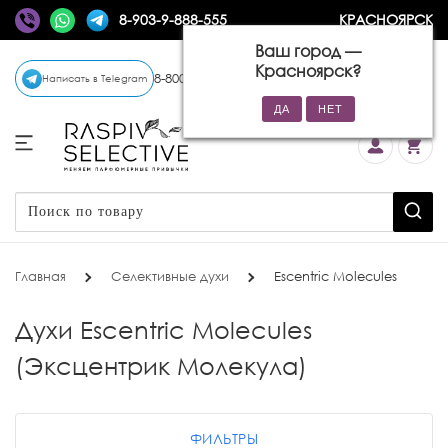
8-903-9-888-555
КРАСНОЯРСК
Ваш город —
Красноярск
?
8-800-770-72-34
(бесплатно)
Написать в Telegram
Главная
Селективные духи
Escentric Molecules
Духи Escentric Molecules
(Эксцентрик Молекула)
ФИЛЬТРЫ