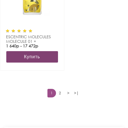
ESCENTRIC MOLECULES
MOLECULE 01 +
MANDARIN
1 640р - 17 472р
Купить
1
2
>
>|