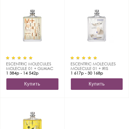
ESCENTRIC MOLECULES
ESCENTRIC MOLECULES
MOLECULE 01 + GUAIAC
MOLECULE 01 + IRIS
WOOD
1 384р - 14 542р
1 617р - 30 168р
Купить
Купить