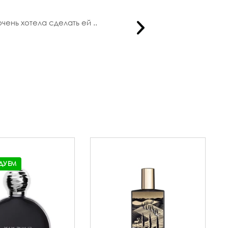
ень хотела сделать ей ..
Мне нрав
ДУЕМ