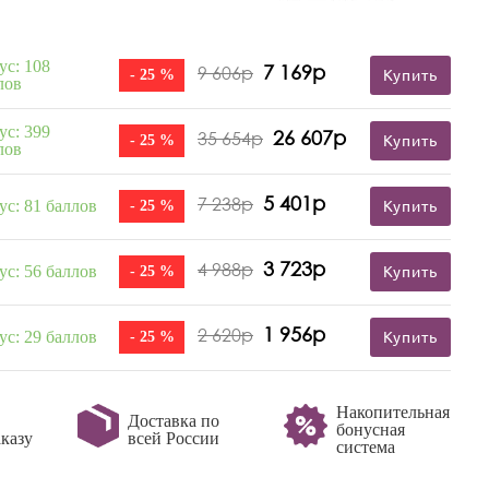
ус: 108
7 169р
9 606р
- 25 %
Купить
лов
ус: 399
26 607р
35 654р
- 25 %
Купить
лов
5 401р
7 238р
ус: 81 баллов
- 25 %
Купить
3 723р
4 988р
ус: 56 баллов
- 25 %
Купить
1 956р
2 620р
ус: 29 баллов
- 25 %
Купить
Накопительная
Доставка по
бонусная
казу
всей России
система