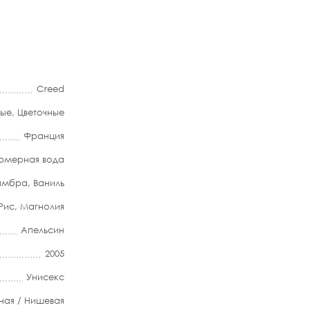
Creed
ные
,
Цветочные
Франция
мерная вода
амбра
,
Ваниль
Рис
,
Магнолия
Апельсин
2005
Унисекс
ная / Нишевая