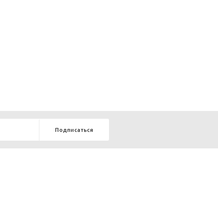
Подписаться
8-903-9-888-555
елей:
ru
ТЕЛЕФОН В КРАСНОЯРСКЕ
8-800-770-72-34