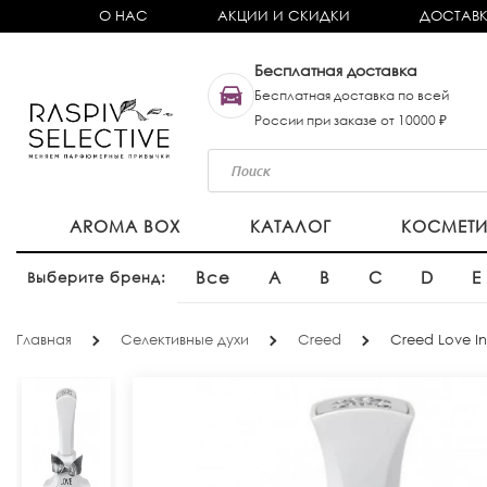
О НАС
АКЦИИ И СКИДКИ
ДОСТАВК
Бесплатная доставка
Бесплатная доставка по всей
России при заказе от 10000 ₽
AROMA BOX
КАТАЛОГ
КОСМЕТ
Все
A
B
C
D
E
Выберите бренд:
Главная
Селективные духи
Creed
Creed Love In