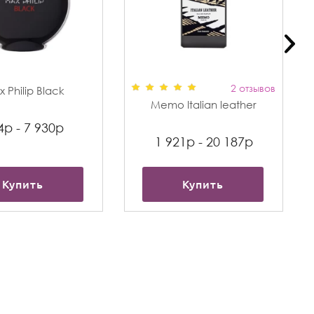
2 отзывов
 Philip Black
Memo Italian leather
4р - 7 930р
1 921р - 20 187р
Купить
Купить