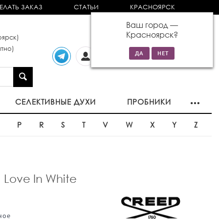
ЕЛАТЬ ЗАКАЗ
СТАТЬИ
КРАСНОЯРСК
Ваш город —
Красноярск
?
ярск)
тно)
Личный
0 товаров
кабинет
на сумму 0р
СЕЛЕКТИВНЫЕ ДУХИ
ПРОБНИКИ
O
P
R
S
T
V
W
X
Y
Z
ove In White
ное