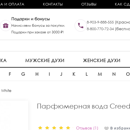
А И ОПЛАТА
КОНТАКТЫ
ОТЗЫВЫ
КАК СД
Подарки и бонусы
8-903-9-888-555
(Красно
Начисляем бонусы за покупки.
8-800-770-72-34
(беспла
Подарки при заказе от 3000 ₽!
ИКА
МУЖСКИЕ ДУХИ
ЖЕНСКИЕ ДУХИ
F
G
H
I
J
K
L
M
N
 White
Парфюмерная вода Creed L
Отзывов (1)
В избран