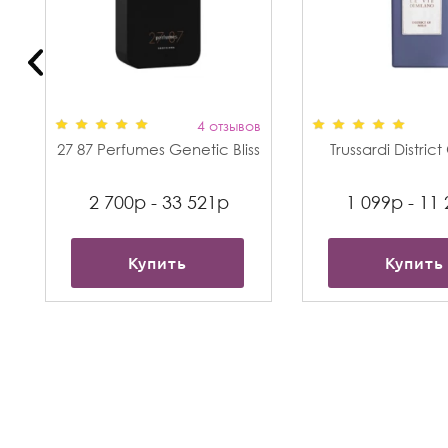
в
4 отзывов
27 87 Perfumes Genetic Bliss
Trussardi Distric
2 700р - 33 521р
1 099р - 11
Купить
Купить