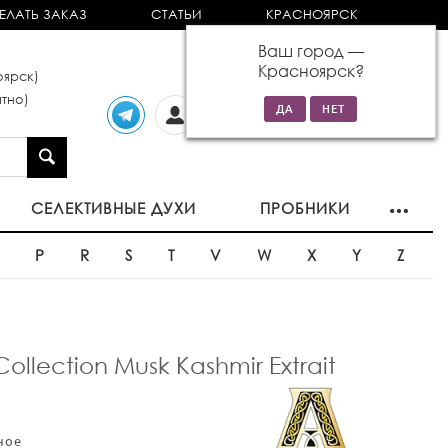
ЕЛАТЬ ЗАКАЗ
СТАТЬИ
КРАСНОЯРСК
Ваш город —
Красноярск
?
ярск)
тно)
Личный
0 товаров
кабинет
на сумму 0р
СЕЛЕКТИВНЫЕ ДУХИ
ПРОБНИКИ
O
P
R
S
T
V
W
X
Y
Z
lection Musk Kashmir Extrait
ное