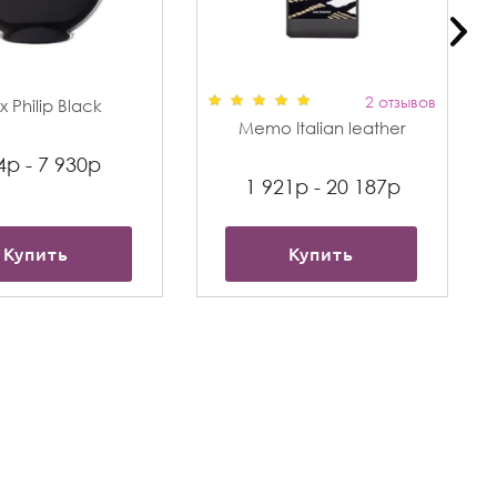
2 отзывов
 Philip Black
Memo Italian leather
4р - 7 930р
1 921р - 20 187р
Купить
Купить