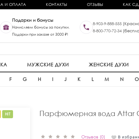
А И ОПЛАТА
КОНТАКТЫ
ОТЗЫВЫ
КАК СД
Подарки и бонусы
8-903-9-888-555
(Красно
Начисляем бонусы за покупки.
8-800-770-72-34
(беспла
Подарки при заказе от 3000 ₽!
ИКА
МУЖСКИЕ ДУХИ
ЖЕНСКИЕ ДУХИ
F
G
H
I
J
K
L
M
N
Парфюмерная вода Attar Col
HIT
Отзывов (0)
В избран