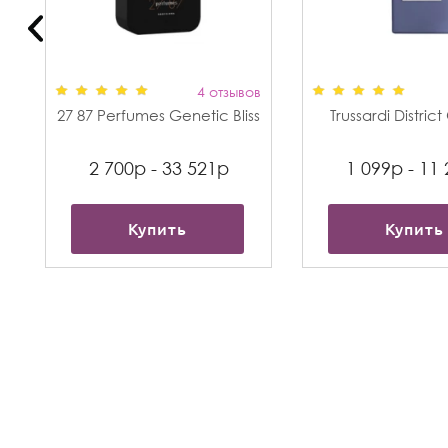
в
4 отзывов
27 87 Perfumes Genetic Bliss
Trussardi Distric
2 700р - 33 521р
1 099р - 11
Купить
Купить