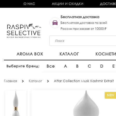
О НАС
АКЦИИ И СКИДКИ
ДОСТАВК
Бесплатная доставка
Бесплатная доставка по всей
России при заказе от 10000 ₽
AROMA BOX
КАТАЛОГ
КОСМЕТ
Все
A
B
C
D
E
Выберите бренд:
Главная
Каталог
Attar Collection Musk Kashmir Extrait
NEW