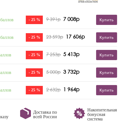
7 008р
9 391р
 баллов
- 25 %
Купить
17 606р
23 593р
 баллов
- 25 %
Купить
5 413р
7 253р
баллов
- 25 %
Купить
3 732р
5 000р
баллов
- 25 %
Купить
1 964р
2 632р
баллов
- 25 %
Купить
Накопительная
Доставка по
бонусная
казу
всей России
система