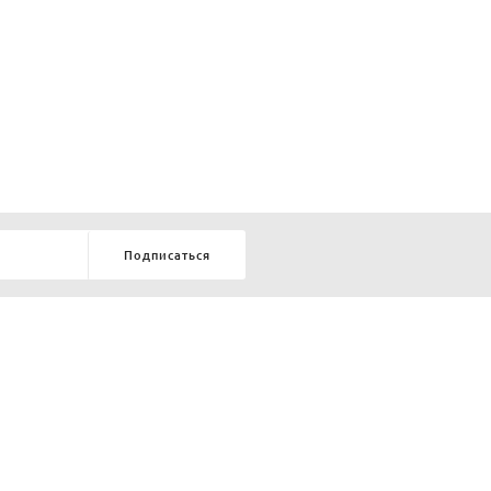
Подписаться
8-903-9-888-555
елей:
ru
ТЕЛЕФОН В КРАСНОЯРСКЕ
8-800-770-72-34
БЕСПЛАТНЫЙ ЗВОНОК ПО РОССИИ