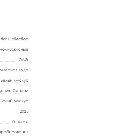
ttar Collection
сно-мускусные
ОАЭ
мерная вода
Белый мускус
дения
,
Сандал
Белый мускус
2025
Унисекс
апробирования