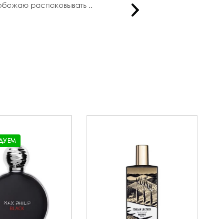
 обожаю распаковывать ..
ДУЕМ