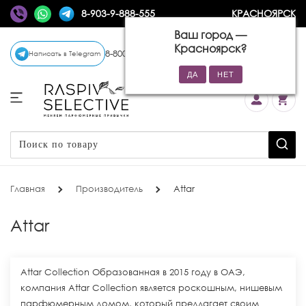
8-903-9-888-555
КРАСНОЯРСК
Ваш город —
Красноярск
?
8-800-770-72-34
(бесплатно)
Написать в Telegram
Главная
Производитель
Attar
Attar
Attar Collection Образованная в 2015 году в ОАЭ,
компания Attar Collection является роскошным, нишевым
парфюмерным домом, который предлагает своим