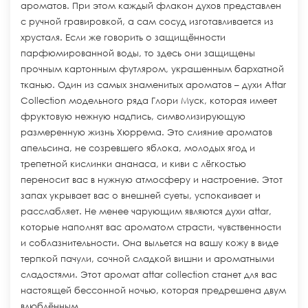
ароматов. При этом каждый флакон духов представлен
с ручной гравировкой, а сам сосуд изготавливается из
хрусталя. Если же говорить о защищённости
парфюмированной воды, то здесь они защищены
прочным картонным футляром, украшенным бархатной
тканью. Один из самых знаменитых ароматов – духи Attar
Collection модельного ряда Глори Муск, которая имеет
фруктовую нежную надпись, символизирующую
размеренную жизнь Хюррема. Это слияние ароматов
апельсина, не созревшего яблока, молодых ягод и
трепетной кислинки ананаса, и киви с лёгкостью
переносит вас в нужную атмосферу и настроение. Этот
запах укрывает вас о внешней суеты, успокаивает и
расслабляет. Не менее чарующим являются духи attar,
которые наполнят вас ароматом страсти, чувственности
и соблазнительности. Она выльется на вашу кожу в виде
терпкой пачули, сочной сладкой вишни и ароматными
сладостями. Этот аромат attar collection станет для вас
настоящей бессонной ночью, которая предрешена двум
влюблённым.