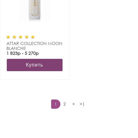
ATTAR COLLECTION MOON
BLANCHE
1 823р - 5 270р
Купить
1
2
>
>|