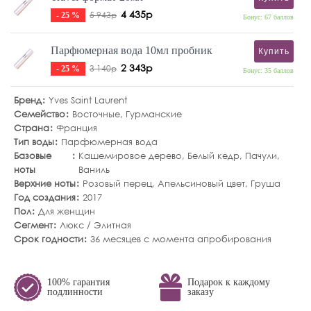
4 435р
5 943р
- 25 %
Бонус: 67 баллов
Парфюмерная вода 10мл пробник
Купить
2 343р
3 140р
- 25 %
Бонус: 35 баллов
Бренд
Yves Saint Laurent
Семейство
Восточные
,
Гурманские
Страна
Франция
Тип воды
Парфюмерная вода
Базовые
Кашемировое дерево
,
Белый кедр
,
Пачули
,
ноты
Ваниль
Верхние ноты
Розовый перец
,
Апельсиновый цвет
,
Груша
Год создания
2017
Пол
Для женщин
Сегмент
Люкс / Элитная
Срок годности
36 месяцев с момента апробирования
100% гарантия
Подарок к каждому
подлинности
заказу