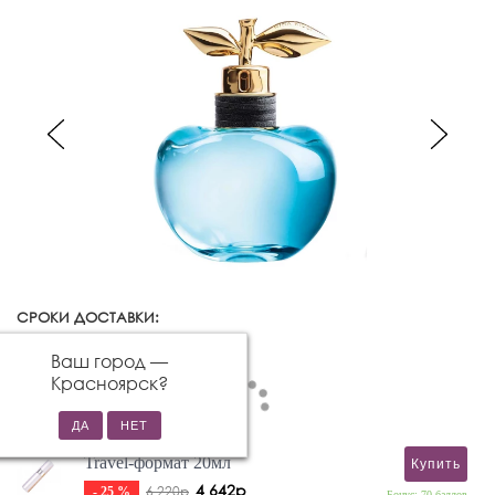
СРОКИ ДОСТАВКИ:
Красноярск
Изменить город
Ваш город —
Красноярск
?
Travel-формат 20мл
Купить
4 642р
6 220р
- 25 %
Бонус: 70 баллов