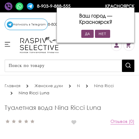
8-903-9-888-555
КРАСНОЯРСК
Ваш город —
Красноярск
?
8-800-770-72-34
(бесплатно)
Написать в Telegram
Главная
Женские духи
N
Nina Ricci
Nina Ricci Luna
Туалетная вода Nina Ricci Luna
Отзывов (0)