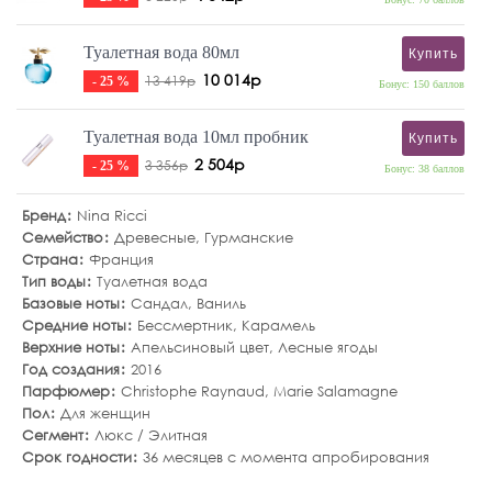
Туалетная вода 80мл
Купить
10 014р
13 419р
- 25 %
Бонус: 150 баллов
Туалетная вода 10мл пробник
Купить
2 504р
3 356р
- 25 %
Бонус: 38 баллов
Бренд
Nina Ricci
Семейство
Древесные
,
Гурманские
Страна
Франция
Тип воды
Туалетная вода
Базовые ноты
Сандал
,
Ваниль
Средние ноты
Бессмертник
,
Карамель
Верхние ноты
Апельсиновый цвет
,
Лесные ягоды
Год создания
2016
Парфюмер
Christophe Raynaud, Marie Salamagne
Пол
Для женщин
Сегмент
Люкс / Элитная
Срок годности
36 месяцев с момента апробирования