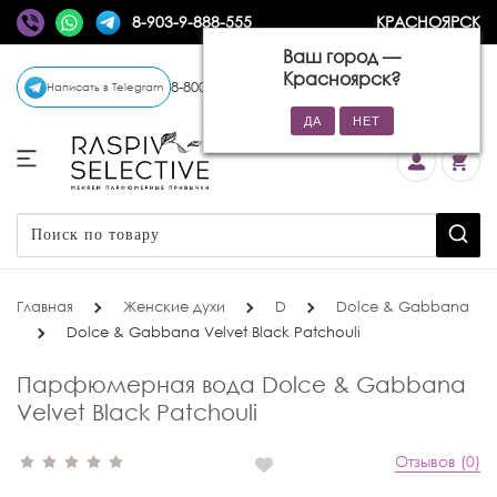
8-903-9-888-555
КРАСНОЯРСК
Ваш город —
Красноярск
?
8-800-770-72-34
(бесплатно)
Написать в Telegram
Главная
Женские духи
D
Dolce & Gabbana
Dolce & Gabbana Velvet Black Patchouli
Парфюмерная вода Dolce & Gabbana
Velvet Black Patchouli
Отзывов (0)