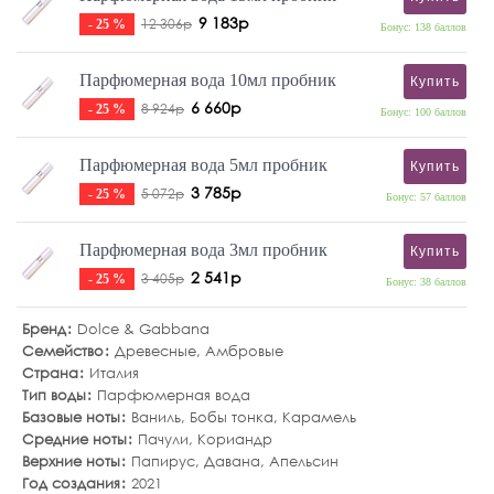
9 183р
12 306р
- 25 %
Бонус: 138 баллов
Парфюмерная вода 10мл пробник
Купить
6 660р
8 924р
- 25 %
Бонус: 100 баллов
Парфюмерная вода 5мл пробник
Купить
3 785р
5 072р
- 25 %
Бонус: 57 баллов
Парфюмерная вода 3мл пробник
Купить
2 541р
3 405р
- 25 %
Бонус: 38 баллов
Бренд
Dolce & Gabbana
Семейство
Древесные
,
Амбровые
Страна
Италия
Тип воды
Парфюмерная вода
Базовые ноты
Ваниль
,
Бобы тонка
,
Карамель
Средние ноты
Пачули
,
Кориандр
Верхние ноты
Папирус
,
Давана
,
Апельсин
Год создания
2021