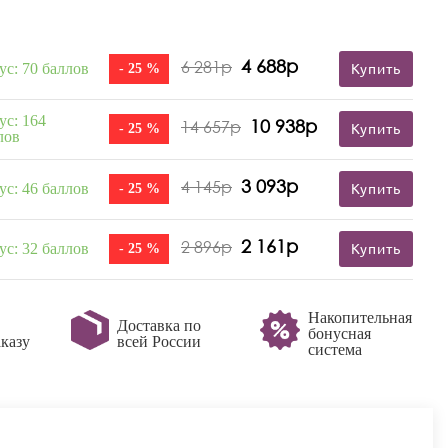
4 688р
6 281р
ус: 70 баллов
- 25 %
Купить
ус: 164
10 938р
14 657р
- 25 %
Купить
лов
3 093р
4 145р
ус: 46 баллов
- 25 %
Купить
2 161р
2 896р
ус: 32 баллов
- 25 %
Купить
Накопительная
Доставка по
бонусная
казу
всей России
система