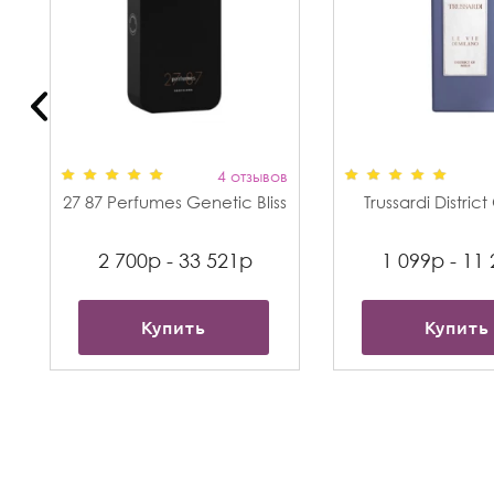
в
4 отзывов
27 87 Perfumes Genetic Bliss
Trussardi Distric
2 700р - 33 521р
1 099р - 11
Купить
Купить