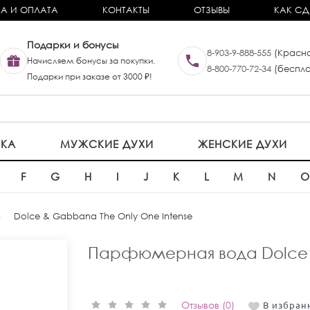
А И ОПЛАТА
КОНТАКТЫ
ОТЗЫВЫ
КАК СД
Подарки и бонусы
8-903-9-888-555
(Красно
Начисляем бонусы за покупки.
8-800-770-72-34
(беспла
Подарки при заказе от 3000 ₽!
ИКА
МУЖСКИЕ ДУХИ
ЖЕНСКИЕ ДУХИ
F
G
H
I
J
K
L
M
N
Dolce & Gabbana The Only One Intense
Парфюмерная вода Dolce &
Отзывов (0)
В избран