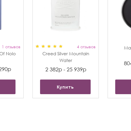
1 отзывов
4 отзывов
Max
t Of Nolo
Creed Silver Mountain
Water
80
 290р
2 382р - 25 939р
Купить