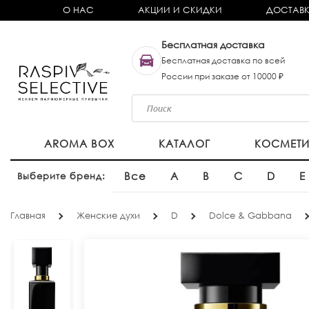
О НАС
АКЦИИ И СКИДКИ
ДОСТАВК
Бесплатная доставка
Бесплатная доставка по всей
России при заказе от 10000 ₽
AROMA BOX
КАТАЛОГ
КОСМЕТ
Все
A
B
C
D
E
Выберите бренд:
Главная
Женские духи
D
Dolce & Gabbana