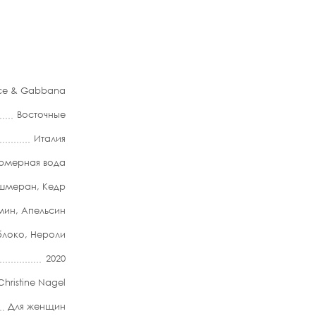
ce & Gabbana
Восточные
Италия
мерная вода
шмеран
,
Кедр
мин
,
Апельсин
блоко
,
Нероли
2020
Christine Nagel
Для женщин