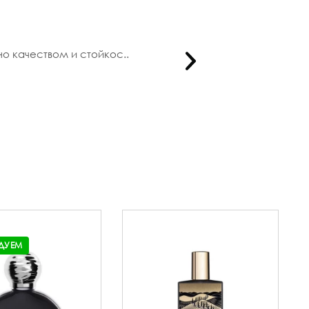
но качеством и стойкос..
Купила зде
ДУЕМ