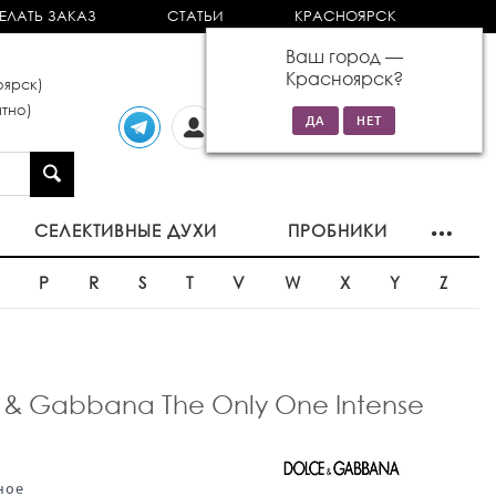
ЕЛАТЬ ЗАКАЗ
СТАТЬИ
КРАСНОЯРСК
Ваш город —
Красноярск
?
ярск)
тно)
Личный
0 товаров
кабинет
на сумму 0р
СЕЛЕКТИВНЫЕ ДУХИ
ПРОБНИКИ
O
P
R
S
T
V
W
X
Y
Z
 Gabbana The Only One Intense
ное