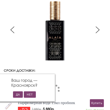
СРОКИ ДОСТАВКИ:
Красноярск
Изменить город
Ваш город —
Красноярск
?
Парфюмерная вода 15мл пробник
Купить
5 880р
7 880р
- 25 %
Бонус: 88 баллов