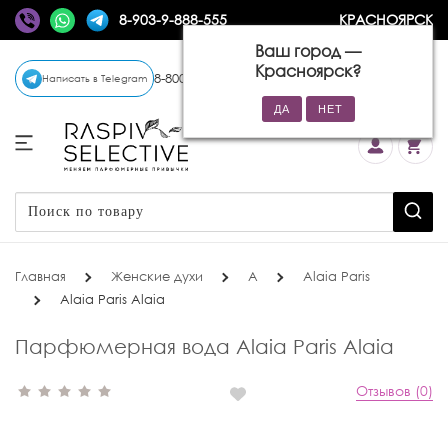
8-903-9-888-555
КРАСНОЯРСК
Ваш город —
Красноярск
?
8-800-770-72-34
(бесплатно)
Написать в Telegram
Главная
Женские духи
A
Alaia Paris
Alaia Paris Alaia
Парфюмерная вода Alaia Paris Alaia
Отзывов (0)