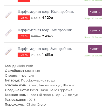
Парфюмерная вода 10мл пробник
Купить
4 120р
5 521р
- 25 %
Бонус: 62 баллов
Парфюмерная вода 5мл пробник
Купить
2 484р
3 329р
- 25 %
Бонус: 37 баллов
Парфюмерная вода 3мл пробник
Купить
1 653р
2 216р
- 25 %
Бонус: 25 баллов
Бренд
Alaia Paris
Семейство
Кожаные
Страна
Франция
Тип воды
Парфюмерная вода
Базовые ноты
Кожа
,
Белый мускус
,
Фиалка
Средние ноты
Роза
,
Пион
,
Белая фрезия
Верхние ноты
Розовый перец
,
Горный воздух
Год создания
2015
Парфюмер
Olivier Cresp