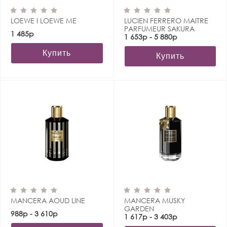
LOEWE I LOEWE ME
LUCIEN FERRERO MAITRE
PARFUMEUR SAKURA
1 485р
IMPERIAL
1 653р - 5 880р
Купить
Купить
MANCERA AOUD LINE
MANCERA MUSKY
GARDEN
988р - 3 610р
1 617р - 3 403р