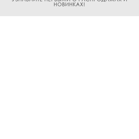
НОВИНКАХ!
Подписаться
О нас
Доставка и Оплата
Условия возврата и обмена
Политика
конфиденциальности
Контакты