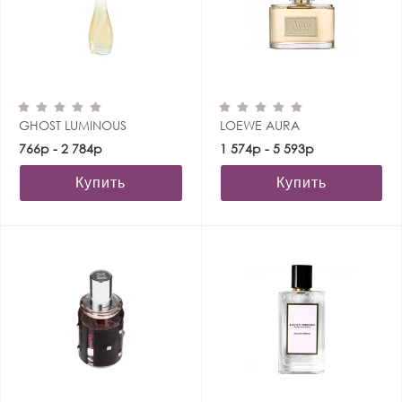
GHOST LUMINOUS
LOEWE AURA
766р - 2 784р
1 574р - 5 593р
Купить
Купить