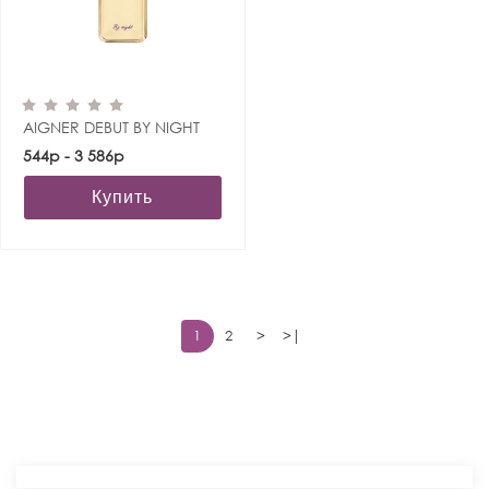
AIGNER DEBUT BY NIGHT
544р - 3 586р
Купить
1
2
>
>|