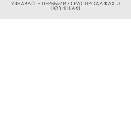
УЗНАВАЙТЕ ПЕРВЫМИ О РАСПРОДАЖАХ И
НОВИНКАХ!
Подписаться
О нас
Доставка и Оплата
Условия возврата и обмена
Политика
конфиденциальности
Контакты