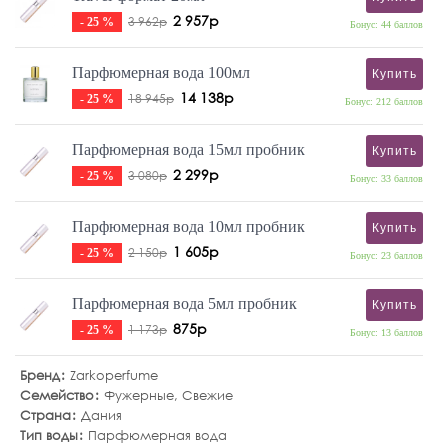
2 957р
3 962р
- 25 %
Бонус: 44 баллов
Парфюмерная вода 100мл
Купить
14 138р
18 945р
- 25 %
Бонус: 212 баллов
Парфюмерная вода 15мл пробник
Купить
2 299р
3 080р
- 25 %
Бонус: 33 баллов
Парфюмерная вода 10мл пробник
Купить
1 605р
2 150р
- 25 %
Бонус: 23 баллов
Парфюмерная вода 5мл пробник
Купить
875р
1 173р
- 25 %
Бонус: 13 баллов
Бренд
Zarkoperfume
Семейство
Фужерные
,
Свежие
Страна
Дания
Тип воды
Парфюмерная вода