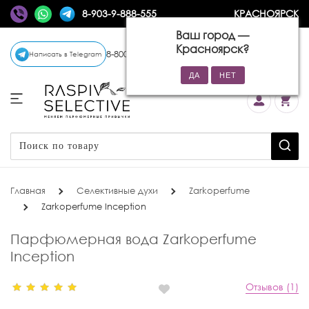
8-903-9-888-555
КРАСНОЯРСК
Ваш город —
Красноярск
?
8-800-770-72-34
(бесплатно)
Написать в Telegram
Главная
Селективные духи
Zarkoperfume
Zarkoperfume Inception
Парфюмерная вода Zarkoperfume
Inception
Отзывов (1)