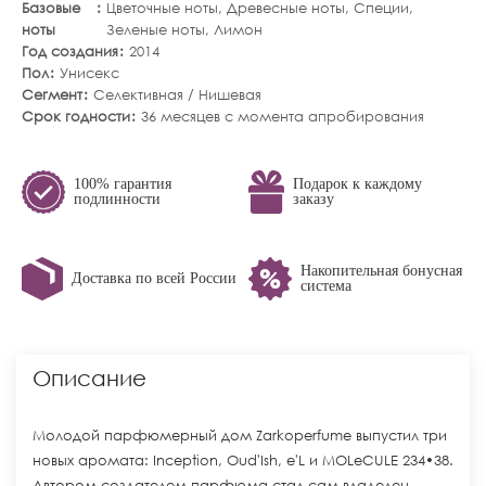
Базовые
Цветочные ноты
,
Древесные ноты
,
Специи
,
ноты
Зеленые ноты
,
Лимон
Год создания
2014
Пол
Унисекс
Сегмент
Селективная / Нишевая
Срок годности
36 месяцев с момента апробирования
100% гарантия
Подарок к каждому
подлинности
заказу
Накопительная бонусная
Доставка по всей России
система
Описание
Молодой парфюмерный дом Zarkoperfume выпустил три
новых аромата: Inception, Oud'Ish, e'L и MOLeCULE 234•38.
Автором-создателем парфюма стал сам владелец