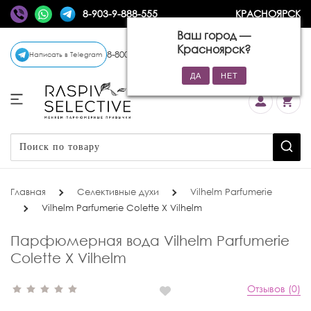
8-903-9-888-555
КРАСНОЯРСК
Ваш город —
Красноярск
?
8-800-770-72-34
(бесплатно)
Написать в Telegram
Главная
Селективные духи
Vilhelm Parfumerie
Vilhelm Parfumerie Colette X Vilhelm
Парфюмерная вода Vilhelm Parfumerie
Colette X Vilhelm
Отзывов (0)