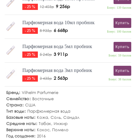
9 256р
12 403р
- 25 %
Бонус: 139 баллов
Парфюмерная вода 10мл пробник
Купить
6 668р
8 935р
- 25 %
Бонус: 100 баллов
Парфюмерная вода 5мл пробник
Купить
3 911р
5 240р
- 25 %
Бонус: 59 баллов
Парфюмерная вода 3мл пробник
Купить
2 563р
3 435р
- 25 %
Бонус: 38 баллов
Бренд
Vilhelm Parfumerie
Семейство
Восточные
Страна
США
Тип воды
Парфюмерная вода
Базовые ноты
Кожа
,
Соль
,
Сандал
Средние ноты
Табак
,
Инжир
Верхние ноты
Кокос
,
Помело
Год создания
2016