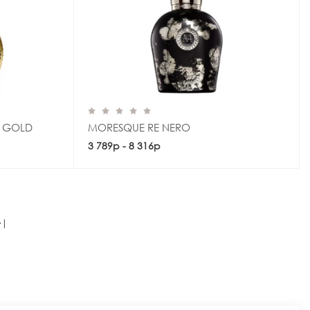
M GOLD
MORESQUE RE NERO
3 789р - 8 316р
Купить
>|