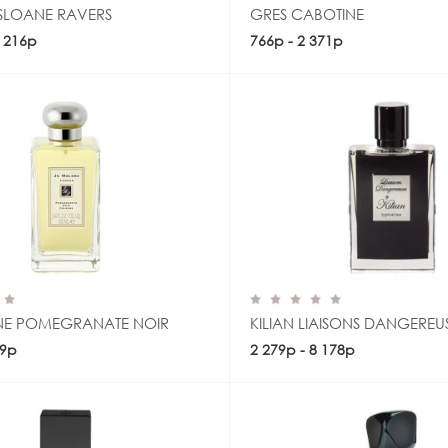
 SLOANE RAVERS
GRES CABOTINE
0 216р
Купить
766р - 2 371р
Купить
E POMEGRANATE NOIR
KILIAN LIAISONS DANGEREU
19р
Купить
2 279р - 8 178р
Купить