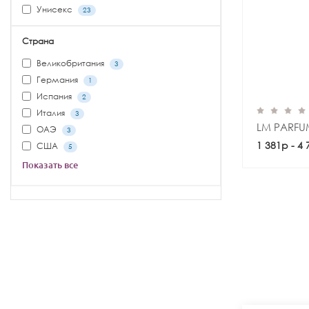
Унисекс
23
Страна
Великобритания
3
Германия
1
Испания
2
Италия
3
LM PARFU
ОАЭ
3
1 381р - 4
США
5
Показать все