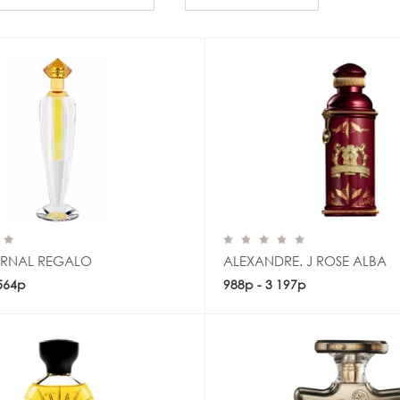
ERNAL REGALO
ALEXANDRE. J ROSE ALBA
 564р
Купить
988р - 3 197р
Купить