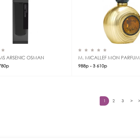
MS ARSENIC OSMAN
M. MICALLEF MON PARFU
 780р
Купить
988р - 3 610р
Купить
1
2
3
>