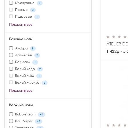
Мускусные
2
Пряные
3
Пудровые
1
Показать все
Базовые ноты
ATELIER D
Амбра
8
1 432р - 5
Апельсин
2
Бальзам
1
Белый кедр
2
Белый мёд
1
Белый мускус
3
Показать все
Верхние ноты
Bubble Gum
+1
Iso E Super
+3
Transluzone