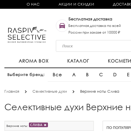
О НАС
АКЦИИ И СКИДКИ
ДОСТАВК
Бесплатная доставка
Бесплатная доставка по всей
России при заказе от 10000 ₽
AROMA BOX
КАТАЛОГ
КОСМЕТ
Все
A
B
C
D
E
Выберите бренд:
Главная
Селективные духи
Верхние ноты Слива
Селективные духи Верхние 
СЛИВА
Верхние ноты: