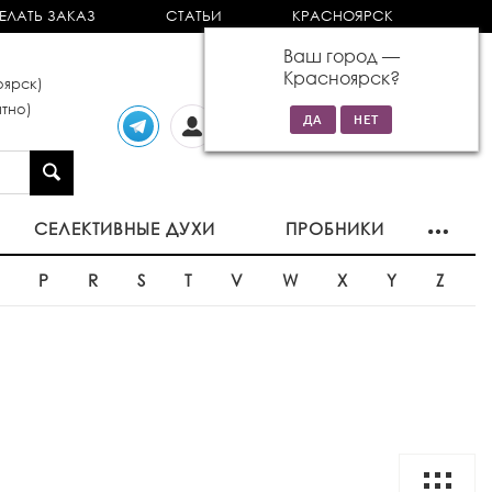
ЕЛАТЬ ЗАКАЗ
СТАТЬИ
КРАСНОЯРСК
Ваш город —
Красноярск
?
ярск)
тно)
Личный
0 товаров
кабинет
на сумму 0р
СЕЛЕКТИВНЫЕ ДУХИ
ПРОБНИКИ
O
P
R
S
T
V
W
X
Y
Z