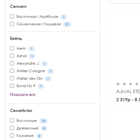
Сегмент
Восточная / Арабская
1
Селективная / Нишевая
31
Бренд
Aerin
1
Ajmal
1
Alexandre. J
1
Atelier Cologne
1
Atelier des Ors
1
Bond No 9
1
AJMAL ET
Показать все
2 319р - 8
Семейство
Восточные
18
Древесные
8
Кожаные
2