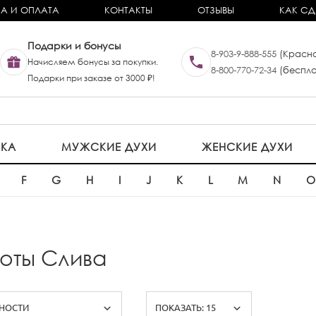
А И ОПЛАТА
КОНТАКТЫ
ОТЗЫВЫ
КАК СД
Подарки и бонусы
8-903-9-888-555
(Красно
Начисляем бонусы за покупки.
8-800-770-72-34
(беспла
Подарки при заказе от 3000 ₽!
ИКА
МУЖСКИЕ ДУХИ
ЖЕНСКИЕ ДУХИ
F
G
H
I
J
K
L
M
N
ноты Слива