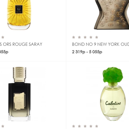
ES ORS ROUGE SARAY
BOND NO 9 NEW YORK OU
 055р
Купить
2 319р - 5 055р
Купить