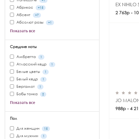
+1
EX NIHILO
Абрикос
+15
2 763р - 1
Абсент
+7
Абсолют розы
+1
Показать все
Средние ноты
Амбретта
1
Атласский кедр
1
Белые цветы
1
Белый кедр
1
Бергамот
1
Бобы тонка
2
JO MALON
Показать все
988р - 4 2
Пол
Для женщин
15
Для мужчин
1