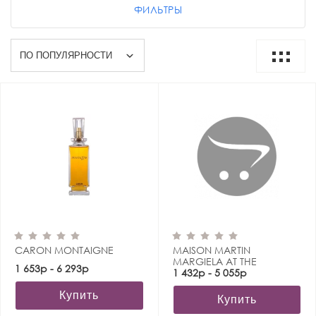
ФИЛЬТРЫ
CARON MONTAIGNE
MAISON MARTIN
MARGIELA AT THE
1 653р - 6 293р
BARBER'S
1 432р - 5 055р
Купить
Купить