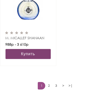
M. MICALLEF SHANAAN
988р - 3 610р
Купить
1
2
3
>
>|