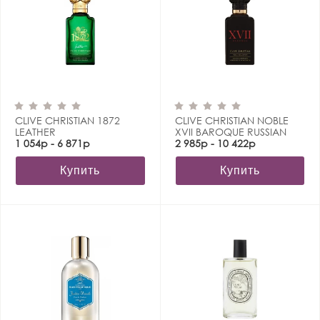
CLIVE CHRISTIAN 1872
CLIVE CHRISTIAN NOBLE
LEATHER
XVII BAROQUE RUSSIAN
1 054р - 6 871р
CORIANDER
2 985р - 10 422р
Купить
Купить