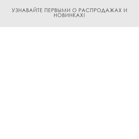
УЗНАВАЙТЕ ПЕРВЫМИ О РАСПРОДАЖАХ И
НОВИНКАХ!
Подписаться
О нас
Доставка и Оплата
Условия возврата и обмена
Политика
конфиденциальности