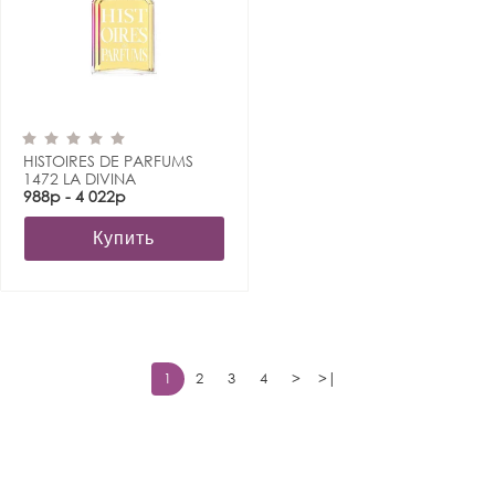
HISTOIRES DE PARFUMS
1472 LA DIVINA
COMMEDIA
988р - 4 022р
Купить
1
2
3
4
>
>|