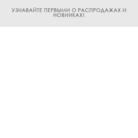
УЗНАВАЙТЕ ПЕРВЫМИ О РАСПРОДАЖАХ И
НОВИНКАХ!
Подписаться
О нас
Доставка и Оплата
Условия возврата и обмена
Политика
конфиденциальности