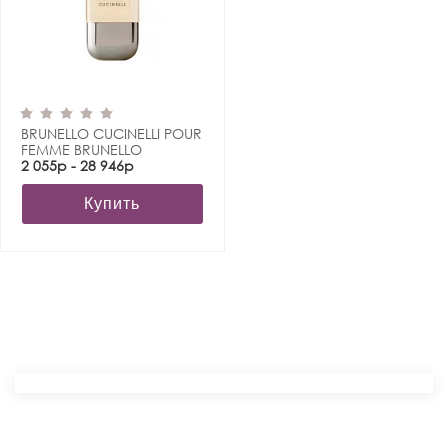
BRUNELLO CUCINELLI POUR
FEMME BRUNELLO
CUCINELLI
2 055р - 28 946р
Купить