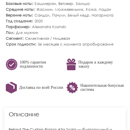
Базовые ноты
Кашмеран
,
Ветивер
,
Замша
Средние ноты
Жасмин
,
Можжевельник
,
Кожа
,
Ладан
Верхние ноты
Сандал
,
Пачули
,
Белый кедр
,
Нагармота
Год создания
2020
Парфюмер
Alexandra Kosinski
Пол
Для мужчин
Сегмент
Селективная / Нишевая
Срок годности
36 месяцев с момента апробирования
100% гарантия
Подарок к каждому
подлинности
заказу
Накопительная бонусная
Доставка по всей России
система
Описание
Behind The Curtain Piazza Alla Scala — благородный и