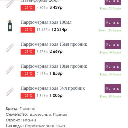
Travel-формат 20мл
Купить
3 439р
4 608р
- 25 %
Бонус: 52 баллов
Парфюмерная вода 100мл
Купить
10 214р
13 687р
- 25 %
Бонус: 153 баллов
Парфюмерная вода 15мл пробник
Купить
2 669р
3 576р
- 25 %
Бонус: 40 баллов
Парфюмерная вода 10мл пробник
Купить
1 858р
2 489р
- 25 %
Бонус: 28 баллов
Парфюмерная вода 5мл пробник
Купить
1 005р
1 346р
- 25 %
Бонус: 15 баллов
Бренд
Trussardi
Семейство
Древесные
,
Пряные
Страна
Италия
Тип воды
Парфюмерная вода