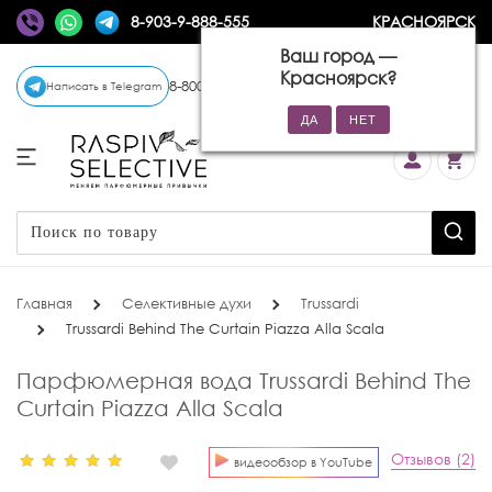
8-903-9-888-555
КРАСНОЯРСК
Ваш город —
Красноярск
?
8-800-770-72-34
(бесплатно)
Написать в Telegram
Главная
Селективные духи
Trussardi
Trussardi Behind The Curtain Piazza Alla Scala
Парфюмерная вода Trussardi Behind The
Curtain Piazza Alla Scala
Отзывов (2)
видеообзор в YouTube