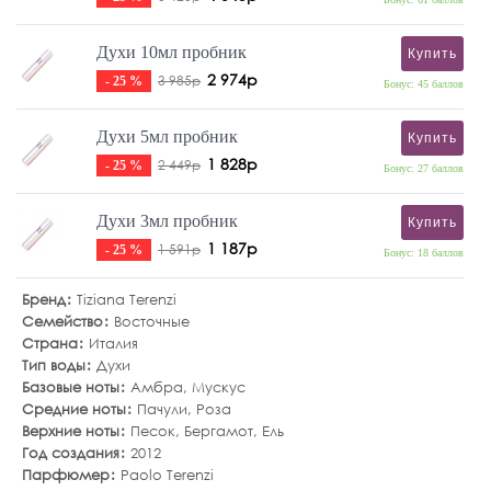
Духи 10мл пробник
Купить
2 974р
3 985р
- 25 %
Бонус: 45 баллов
Духи 5мл пробник
Купить
1 828р
2 449р
- 25 %
Бонус: 27 баллов
Духи 3мл пробник
Купить
1 187р
1 591р
- 25 %
Бонус: 18 баллов
Бренд
Tiziana Terenzi
Семейство
Восточные
Страна
Италия
Тип воды
Духи
Базовые ноты
Амбра
,
Мускус
Средние ноты
Пачули
,
Роза
Верхние ноты
Песок
,
Бергамот
,
Ель
Год создания
2012
Парфюмер
Paolo Terenzi