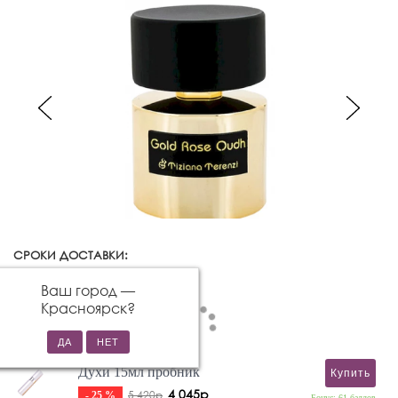
СРОКИ ДОСТАВКИ:
Красноярск
Изменить город
Ваш город —
Красноярск
?
Духи 15мл пробник
Купить
4 045р
5 420р
- 25 %
Бонус: 61 баллов