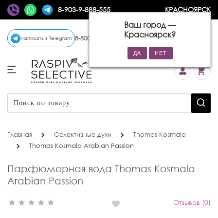
8-903-9-888-555
КРАСНОЯРСК
Ваш город —
Красноярск
?
8-800-770-72-34
(бесплатно)
Написать в Telegram
Главная
Селективные духи
Thomas Kosmala
Thomas Kosmala Arabian Passion
Парфюмерная вода Thomas Kosmala
Arabian Passion
Отзывов (0)