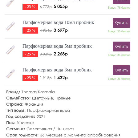
5 055р
6 773р
- 25 %
Бонус: 76 баллов
Парфюмерная вода 10мл пробник
Купить
3 697р
4 954р
- 25 %
Бонус: 55 баллов
Парфюмерная вода 5мл пробник
Купить
2 268р
3 039р
- 25 %
Бонус: 34 баллов
Парфюмерная вода 3мл пробник
Купить
1 432р
1 918р
- 25 %
Бонус: 21 баллов
Бренд
Thomas Kosmala
Семейство
Цветочные
,
Пряные
Страна
Франция
Тип воды
Парфюмерная вода
Год создания
2021
Пол
Унисекс
Сегмент
Селективная / Нишевая
Срок годности
36 месяцев с момента апробирования