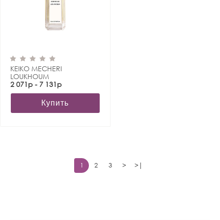
KEIKO MECHERI
LOUKHOUM
2 071р - 7 131р
Купить
1
2
3
>
>|