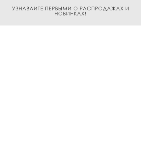
УЗНАВАЙТЕ ПЕРВЫМИ О РАСПРОДАЖАХ И
НОВИНКАХ!
Подписаться
О нас
Доставка и Оплата
Условия возврата и обмена
Политика
конфиденциальности