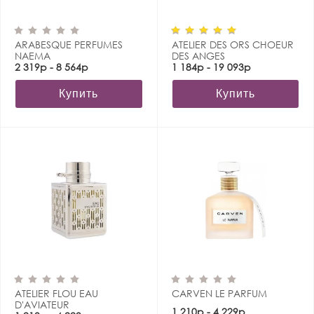
ARABESQUE PERFUMES
ATELIER DES ORS CHOEUR
NAEMA
DES ANGES
2 319р - 8 564р
1 184р - 19 093р
Купить
Купить
ATELIER FLOU EAU
CARVEN LE PARFUM
D'AVIATEUR
1 210р - 4 229р