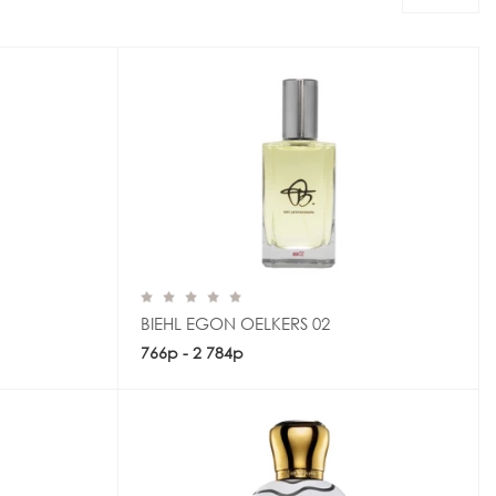
BIEHL EGON OELKERS 02
766р - 2 784р
Купить