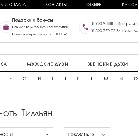
А И ОПЛАТА
КОНТАКТЫ
ОТЗЫВЫ
КАК СД
Подарки и бонусы
8-903-9-888-555
(Красно
Начисляем бонусы за покупки.
8-800-770-72-34
(беспла
Подарки при заказе от 3000 ₽!
ИКА
МУЖСКИЕ ДУХИ
ЖЕНСКИЕ ДУХИ
F
G
H
I
J
K
L
M
N
ноты Тимьян