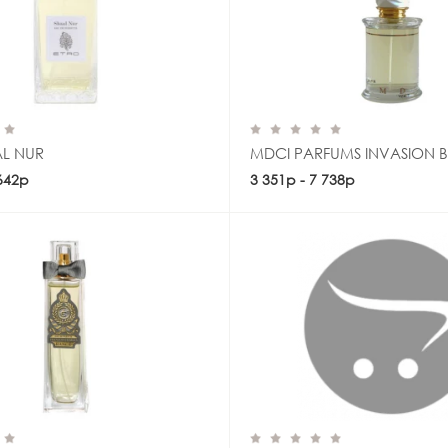
AL NUR
MDCI PARFUMS INVASION 
 642р
Купить
3 351р - 7 738р
Купить