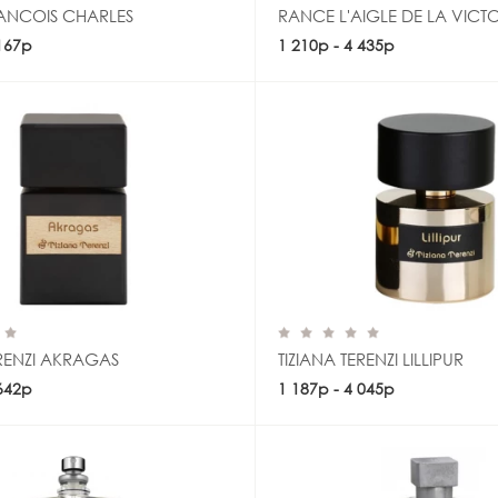
ANCOIS CHARLES
RANCE L'AIGLE DE LA VICTO
 167р
Купить
1 210р - 4 435р
Купить
ERENZI AKRAGAS
TIZIANA TERENZI LILLIPUR
 642р
Купить
1 187р - 4 045р
Купить