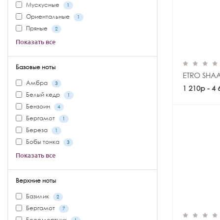
Мускусные
1
Ориентальные
1
Пряные
2
Показать все
Базовые ноты
ETRO SHA
Амбра
3
1 210р - 4
Белый кедр
1
Бензоин
4
Бергамот
1
Береза
1
Бобы тонка
3
Показать все
Верхние ноты
Базилик
2
Бергамот
7
Бессмертник