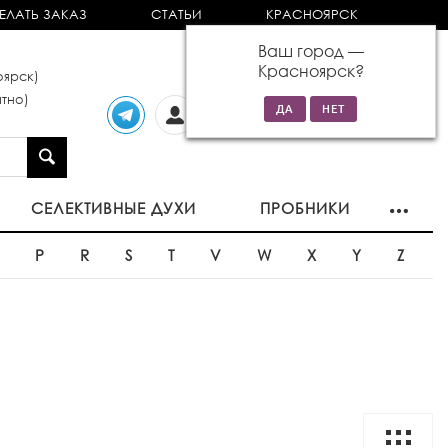
ЕЛАТЬ ЗАКАЗ
СТАТЬИ
КРАСНОЯРСК
Ваш город —
Красноярск
?
ярск)
тно)
Личный
0 товаров
кабинет
на сумму 0р
СЕЛЕКТИВНЫЕ ДУХИ
ПРОБНИКИ
O
P
R
S
T
V
W
X
Y
Z