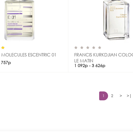
 MOLECULES ESCENTRIC 01
FRANCIS KURKDJIAN COLO
LE MATIN
9 757р
Купить
Купить
1 092р - 3 626р
1
2
>
>|