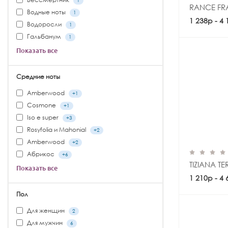
1
RANCE FR
Водные ноты
1
1 238р - 4
Водоросли
1
Гальбанум
1
Показать все
Средние ноты
Amberwood
+1
Cosmone
+1
Iso e super
+3
Rosyfolia и Mahonial
+2
Аmberwood
+2
Абрикос
+6
TIZIANA T
Показать все
1 210р - 4
Пол
Для женщин
2
Для мужчин
6