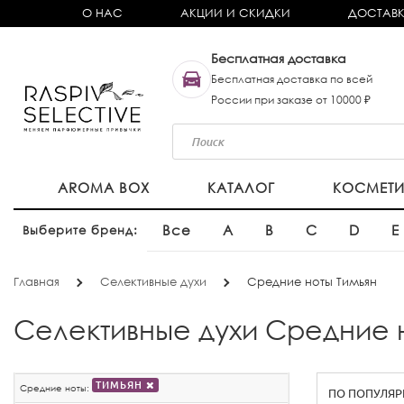
О НАС
АКЦИИ И СКИДКИ
ДОСТАВК
Бесплатная доставка
Бесплатная доставка по всей
России при заказе от 10000 ₽
AROMA BOX
КАТАЛОГ
КОСМЕТ
Все
A
B
C
D
E
Выберите бренд:
Главная
Селективные духи
Средние ноты Тимьян
Селективные духи Средние 
ТИМЬЯН
Средние ноты: