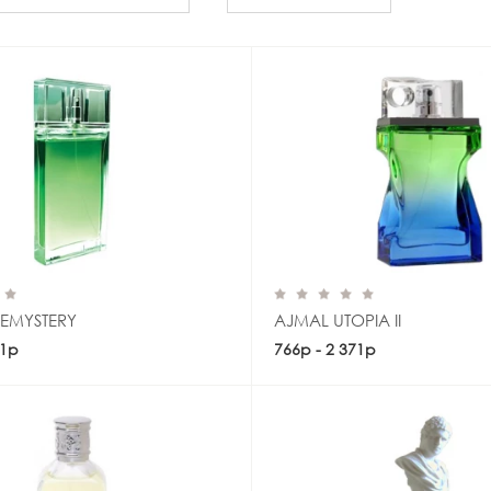
EMYSTERY
AJMAL UTOPIA II
71р
Купить
766р - 2 371р
Купить