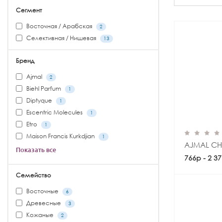
Сегмент
Восточная / Арабская
2
Селективная / Нишевая
13
Бренд
Ajmal
2
Biehl Parfum
1
Diptyque
1
Escentric Molecules
1
Etro
1
Maison Francis Kurkdjian
1
AJMAL CH
Показать все
766р - 2 3
Семейство
Восточные
6
Древесные
3
Кожаные
2