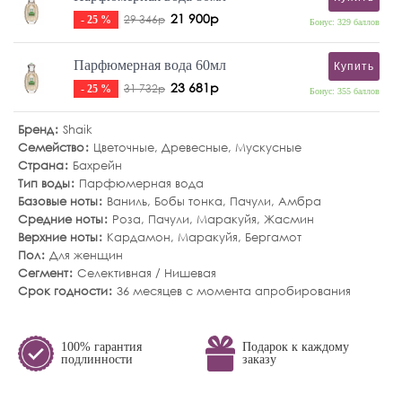
21 900р
29 346р
- 25 %
Бонус: 329 баллов
Парфюмерная вода 60мл
Купить
23 681р
31 732р
- 25 %
Бонус: 355 баллов
Бренд
Shaik
Семейство
Цветочные
,
Древесные
,
Мускусные
Страна
Бахрейн
Тип воды
Парфюмерная вода
Базовые ноты
Ваниль
,
Бобы тонка
,
Пачули
,
Амбра
Средние ноты
Роза
,
Пачули
,
Маракуйя
,
Жасмин
Верхние ноты
Кардамон
,
Маракуйя
,
Бергамот
Пол
Для женщин
Сегмент
Селективная / Нишевая
Срок годности
36 месяцев с момента апробирования
100% гарантия
Подарок к каждому
подлинности
заказу