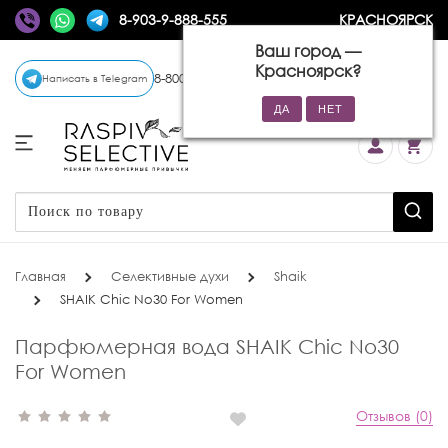
8-903-9-888-555
КРАСНОЯРСК
Ваш город —
Красноярск
?
8-800-770-72-34
(бесплатно)
Написать в Telegram
Главная
Селективные духи
Shaik
SHAIK Chic No30 For Women
Парфюмерная вода SHAIK Chic No30
For Women
Отзывов (0)