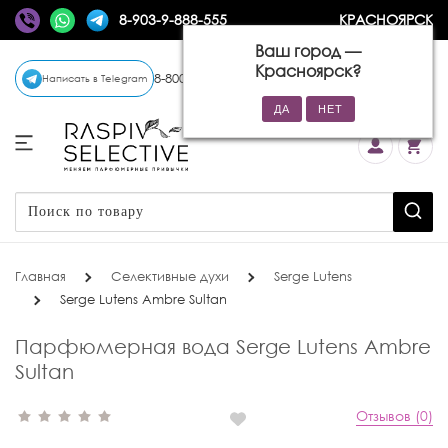
8-903-9-888-555
КРАСНОЯРСК
Ваш город —
Красноярск
?
8-800-770-72-34
(бесплатно)
Написать в Telegram
Главная
Селективные духи
Serge Lutens
Serge Lutens Ambre Sultan
Парфюмерная вода Serge Lutens Ambre
Sultan
Отзывов (0)