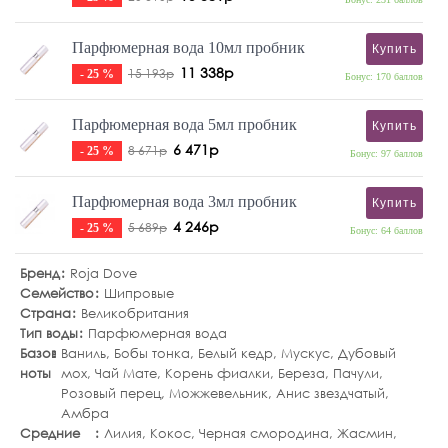
Парфюмерная вода 10мл пробник
Купить
11 338р
15 193р
- 25 %
Бонус: 170 баллов
Парфюмерная вода 5мл пробник
Купить
6 471р
8 671р
- 25 %
Бонус: 97 баллов
Парфюмерная вода 3мл пробник
Купить
4 246р
5 689р
- 25 %
Бонус: 64 баллов
Бренд
Roja Dove
Семейство
Шипровые
Страна
Великобритания
Тип воды
Парфюмерная вода
Базовые
Ваниль
,
Бобы тонка
,
Белый кедр
,
Мускус
,
Дубовый
ноты
мох
,
Чай Мате
,
Корень фиалки
,
Береза
,
Пачули
,
Розовый перец
,
Можжевельник
,
Анис звездчатый
,
Амбра
Средние
Лилия
,
Кокос
,
Черная смородина
,
Жасмин
,