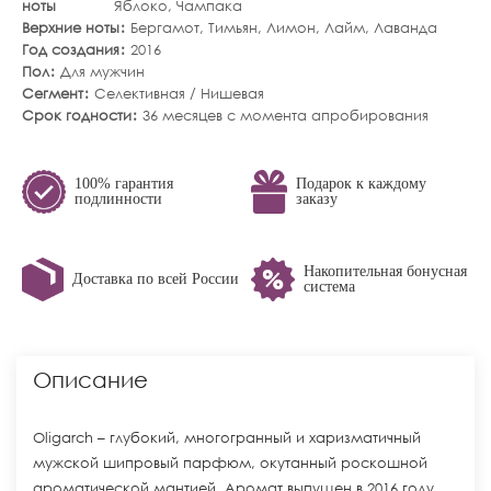
ноты
Яблоко
,
Чампака
Верхние ноты
Бергамот
,
Тимьян
,
Лимон
,
Лайм
,
Лаванда
Год создания
2016
Пол
Для мужчин
Сегмент
Селективная / Нишевая
Срок годности
36 месяцев с момента апробирования
100% гарантия
Подарок к каждому
подлинности
заказу
Накопительная бонусная
Доставка по всей России
система
Описание
Oligarch – глубокий, многогранный и харизматичный
мужской шипровый парфюм, окутанный роскошной
ароматической мантией. Аромат выпущен в 2016 году