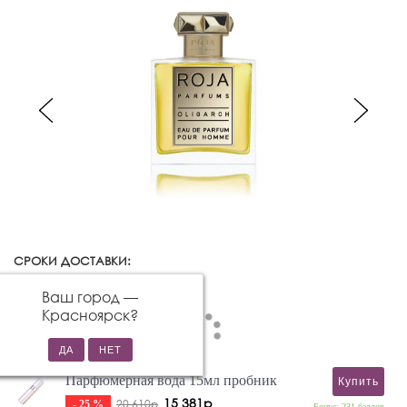
СРОКИ ДОСТАВКИ:
Красноярск
Изменить город
Ваш город —
Красноярск
?
Парфюмерная вода 15мл пробник
Купить
15 381р
20 610р
- 25 %
Бонус: 231 баллов