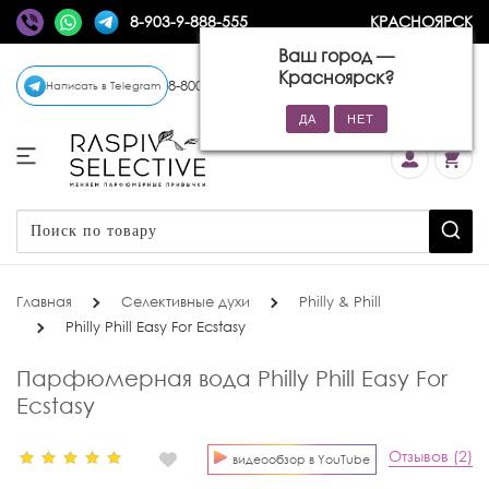
8-903-9-888-555
КРАСНОЯРСК
Ваш город —
Красноярск
?
8-800-770-72-34
(бесплатно)
Написать в Telegram
Главная
Селективные духи
Philly & Phill
Philly Phill Easy For Ecstasy
Парфюмерная вода Philly Phill Easy For
Ecstasy
Отзывов (2)
видеообзор в YouTube