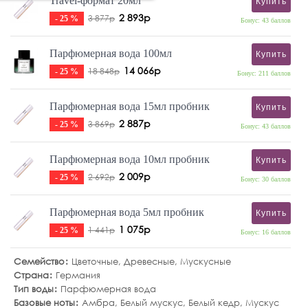
Travel-формат 20мл
Купить
2 893р
3 877р
- 25 %
Бонус: 43 баллов
Парфюмерная вода 100мл
Купить
14 066р
18 848р
- 25 %
Бонус: 211 баллов
Парфюмерная вода 15мл пробник
Купить
2 887р
3 869р
- 25 %
Бонус: 43 баллов
Парфюмерная вода 10мл пробник
Купить
2 009р
2 692р
- 25 %
Бонус: 30 баллов
Парфюмерная вода 5мл пробник
Купить
1 075р
1 441р
- 25 %
Бонус: 16 баллов
Семейство
Цветочные
,
Древесные
,
Мускусные
Страна
Германия
Тип воды
Парфюмерная вода
Базовые ноты
Амбра
,
Белый мускус
,
Белый кедр
,
Мускус