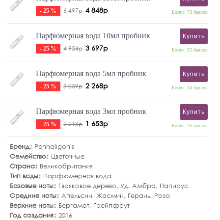
4 848р
6 497р
- 25 %
Бонус: 73 баллов
Парфюмерная вода 10мл пробник
Купить
3 697р
4 954р
- 25 %
Бонус: 55 баллов
Парфюмерная вода 5мл пробник
Купить
2 268р
3 039р
- 25 %
Бонус: 34 баллов
Парфюмерная вода 3мл пробник
Купить
1 653р
2 216р
- 25 %
Бонус: 25 баллов
Бренд
Penhaligon's
Семейство
Цветочные
Страна
Великобритания
Тип воды
Парфюмерная вода
Базовые ноты
Гваяковое дерево
,
Уд
,
Амбра
,
Папирус
Средние ноты
Апельсин
,
Жасмин
,
Герань
,
Роза
Верхние ноты
Бергамот
,
Грейпфрут
Год создания
2016