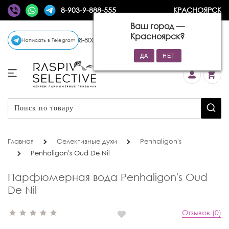
8-903-9-888-555
КРАСНОЯРСК
Ваш город —
Красноярск
?
8-800-770-72-34
(бесплатно)
Написать в Telegram
Главная
Селективные духи
Penhaligon's
Penhaligon's Oud De Nil
Парфюмерная вода Penhaligon's Oud
De Nil
Отзывов (0)