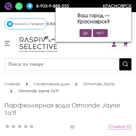
8-903-9-888-555
КРАСНОЯРСК
Ваш город —
Красноярск
?
8-800-770-72-34
(бесплатно)
Написать в Telegram
Главная
Селективные духи
Ormonde Jayne
Ormonde Jayne Ta'If
Парфюмерная вода Ormonde Jayne
Ta'If
Отзывов (0)