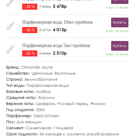
5 478р
7 340р
- 25 %
Бонус: 82 баллов
Парфюмерная вода 10мл пробник
Купить
4 013р
5 377р
- 25 %
Бонус: 60 баллов
Парфюмерная вода 5мл пробник
Купить
2 510р
3 364р
- 25 %
Бонус: 38 баллов
Бренд
Ormonde Jayne
Семейство
Цветочные
,
Восточные
Страна
Великобритания
Тип воды
Парфюмерная вода
Базовые ноты
Амбра
Средние ноты
Жасмин
Верхние ноты
Шафран
,
Розовый перец
,
Финики
Год создания
2004
Парфюмер
Geza Schoen
Пол
Для женщин
Сегмент
Селективная / Нишевая
Срок годности
36 месяцев с момента апробирования