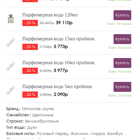
Парфюмерная вода 120мл
Купить
39 110р
52 407р
- 25 %
Бонус: 367 баллов
Парфюмерная вода 15мл пробник
Купить
5 773р
7 735р
- 25 %
Бонус: 62 баллов
Парфюмерная вода 10мл пробник
Купить
3 977р
5 329р
- 25 %
Бонус: 43 баллов
Парфюмерная вода 5мл пробник
Купить
2 090р
2 800р
- 25 %
Бонус: 23 баллов
Бренд
Ormonde Jayne
Семейство
Цветочные
Страна
Великобритания
Тип воды
Духи
Базовые ноты
Розовый перец
,
Жасмин
,
Мирра
,
Бамбук