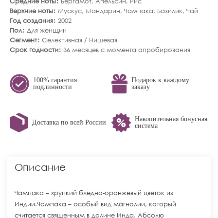
Средние ноты
Бергамот
,
Апельсин
,
Рис
Верхние ноты
Мускус
,
Мандарин
,
Чампака
,
Базилик
,
Чай
Год создания
2002
Пол
Для женщин
Сегмент
Селективная / Нишевая
Срок годности
36 месяцев с момента апробирования
100% гарантия
Подарок к каждому
подлинности
заказу
Накопительная бонусная
Доставка по всей России
система
Описание
Чампака – хрупкий бледно-оранжевый цветок из
Индии.Чампака – особый вид магнолии, который
считается священным в долине Инда. Абсолю