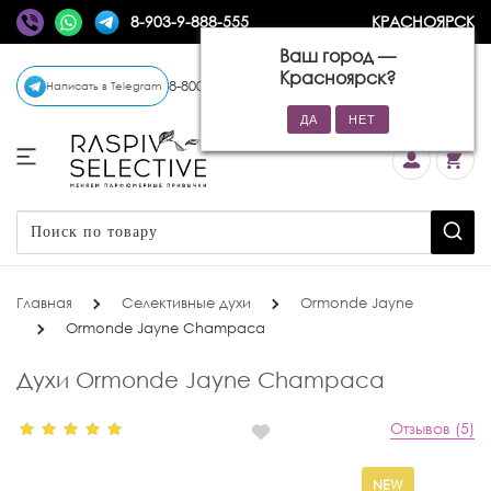
8-903-9-888-555
КРАСНОЯРСК
Ваш город —
Красноярск
?
8-800-770-72-34
(бесплатно)
Написать в Telegram
Главная
Селективные духи
Ormonde Jayne
Ormonde Jayne Champaca
Духи Ormonde Jayne Champaca
Отзывов (5)
NEW