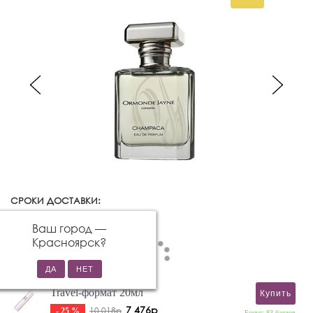
СРОКИ ДОСТАВКИ:
Красноярск
Изменить город
Ваш город —
Красноярск
?
Travel-формат 20мл
Купить
7 476р
10 018р
- 25 %
Бонус: 83 баллов