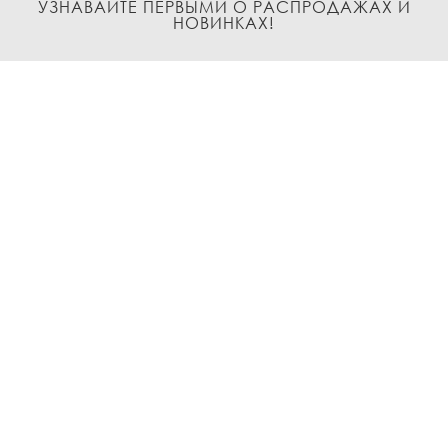
УЗНАВАЙТЕ ПЕРВЫМИ О РАСПРОДАЖАХ И
НОВИНКАХ!
Подписаться
О нас
Доставка и Оплата
Условия возврата и обмена
Политика
конфиденциальности
Контакты