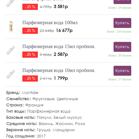
3 581р
4 799р
- 25 %
Бонус: 54 баллов
Парфюмерная вода 100мл
Купить
16 677р
22 348р
- 25 %
Бонус: 250 баллов
Парфюмерная вода 15мл пробник
Купить
2 587р
3 466р
- 25 %
Бонус: 39 баллов
Парфюмерная вода 10мл пробник
Купить
1 799р
2 411р
- 25 %
Бонус: 27 баллов
Бренд
Montale
Семейство
Фруктовые
,
Цветочные
Страна
Франция
Тип воды
Парфюмерная вода
Базовые ноты
Пачули
,
Белый мускус
Средние ноты
Ваниль
,
Жасмин
,
Роза
Верхние ноты
Груша
,
Мандарин
Год создания
2017