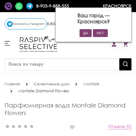
8-903-9-888-555
КРАСНОЯРСК
Ваш город —
Красноярск
?
8-800-770-72-34
(бесплатно)
Написать в Telegram
Главная
Селективные духи
Montale
Montale Diamond Flowers
Парфюмерная вода Montale Diamond
Flowers
Отзывов (0)