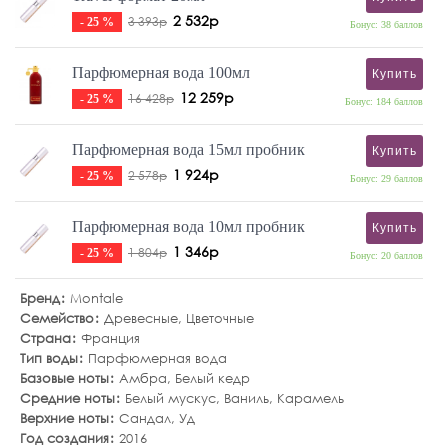
2 532р
3 393р
- 25 %
Бонус: 38 баллов
Парфюмерная вода 100мл
Купить
12 259р
16 428р
- 25 %
Бонус: 184 баллов
Парфюмерная вода 15мл пробник
Купить
1 924р
2 578р
- 25 %
Бонус: 29 баллов
Парфюмерная вода 10мл пробник
Купить
1 346р
1 804р
- 25 %
Бонус: 20 баллов
Бренд
Montale
Семейство
Древесные
,
Цветочные
Страна
Франция
Тип воды
Парфюмерная вода
Базовые ноты
Амбра
,
Белый кедр
Средние ноты
Белый мускус
,
Ваниль
,
Карамель
Верхние ноты
Сандал
,
Уд
Год создания
2016