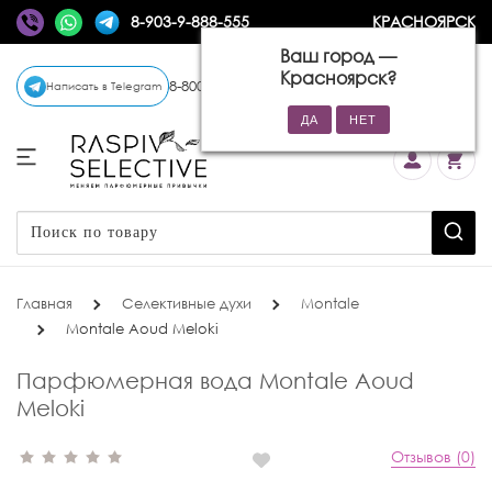
8-903-9-888-555
КРАСНОЯРСК
Ваш город —
Красноярск
?
8-800-770-72-34
(бесплатно)
Написать в Telegram
Главная
Селективные духи
Montale
Montale Aoud Meloki
Парфюмерная вода Montale Aoud
Meloki
Отзывов (0)