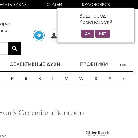
ЕЛАТЬ ЗАКАЗ
СТАТЬИ
КРАСНОЯРСК
Ваш город —
Красноярск
?
ярск)
тно)
Личный
0 товаров
кабинет
на сумму 0р
СЕЛЕКТИВНЫЕ ДУХИ
ПРОБНИКИ
O
P
R
S
T
V
W
X
Y
Z
arris Geranium Bourbon
ное