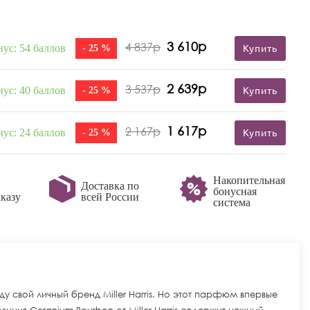
3 610р
4 837р
нус: 54 баллов
- 25 %
Купить
2 639р
3 537р
нус: 40 баллов
- 25 %
Купить
1 617р
2 167р
нус: 24 баллов
- 25 %
Купить
Накопительная
Доставка по
бонусная
казу
всей России
система
 свой личный бренд Miller Harris. Но этот парфюм впервые