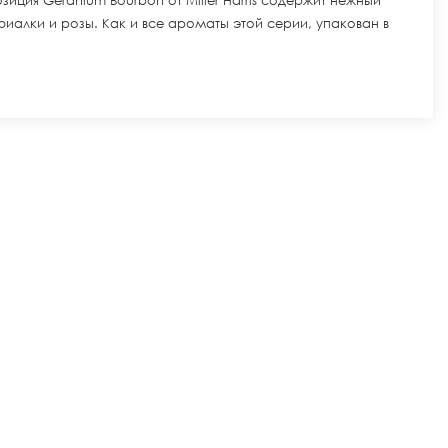
иция Geranium Bourbon от Miller Harris содержит нежный
иалки и розы. Как и все ароматы этой серии, упакован в