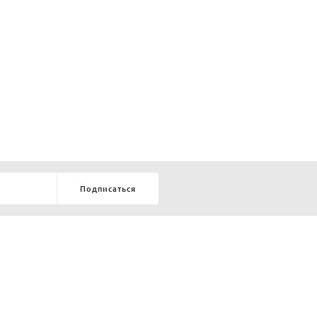
Подписаться
8-903-9-888-555
елей:
ru
ТЕЛЕФОН В КРАСНОЯРСКЕ
8-800-770-72-34