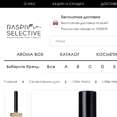
О НАС
АКЦИИ И СКИДКИ
ДОСТАВК
Бесплатная доставка
Бесплатная доставка по всей
России при заказе от 10000 ₽
AROMA BOX
КАТАЛОГ
КОСМЕТ
Все
A
B
C
D
E
Выберите бренд:
Главная
Селективные духи
Miller Harris
Miller H