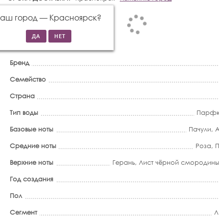
Ваш город —
Красноярск
?
Бренд
Семейство
Страна
Тип воды
Парфю
Базовые ноты
Пачули
,
Средние ноты
Роза
,
Верхние ноты
Герань
,
Лист чёрной смородин
Год создания
Пол
Сегмент
Л