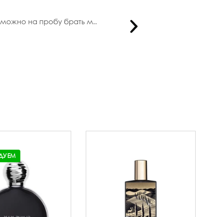
 можно на пробу брать м..
Не первый р
ДУЕМ