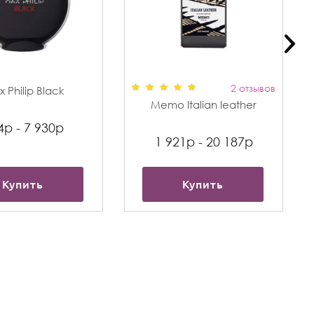
2 отзывов
 Philip Black
Memo Italian leather
4р - 7 930р
1 921р - 20 187р
Купить
Купить