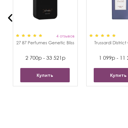
в
4 отзывов
27 87 Perfumes Genetic Bliss
Trussardi Distric
2 700р - 33 521р
1 099р - 11
Купить
Купить