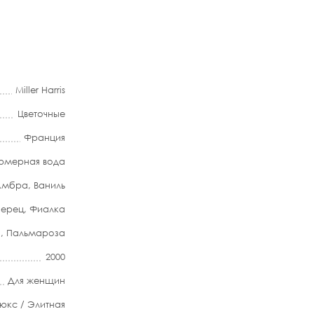
Miller Harris
Цветочные
Франция
мерная вода
Амбра
,
Ваниль
Перец
,
Фиалка
ы
,
Пальмароза
2000
Для женщин
юкс / Элитная