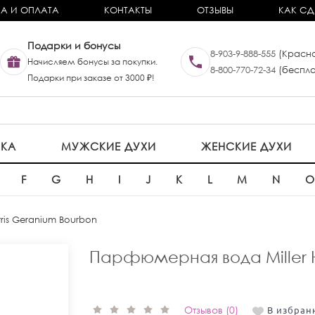
А И ОПЛАТА
КОНТАКТЫ
ОТЗЫВЫ
КАК СД
Подарки и бонусы
8-903-9-888-555
(Красно
Начисляем бонусы за покупки.
8-800-770-72-34
(беспла
Подарки при заказе от 3000 ₽!
ИКА
МУЖСКИЕ ДУХИ
ЖЕНСКИЕ ДУХИ
F
G
H
I
J
K
L
M
N
arris Geranium Bourbon
Парфюмерная вода Miller H
Отзывов (0)
В избран