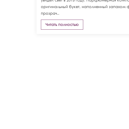
увидел свет в 2013 году. Парфюмерная композ
оригинальный букет, наполненный запахом ф
прозрач..
Читать полностью