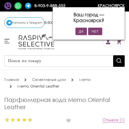
8-903-9-888-555
КРАСНОЯРСК
Ваш город —
Красноярск
?
8-800-770-72-34
(бесплатно)
Написать в Telegram
Главная
Селективные духи
Memo
Memo Oriental Leather
Парфюмерная вода Memo Oriental
Leather
Отзывов (1)