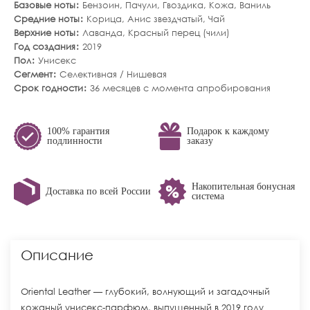
Базовые ноты
Бензоин
,
Пачули
,
Гвоздика
,
Кожа
,
Ваниль
Средние ноты
Корица
,
Анис звездчатый
,
Чай
Верхние ноты
Лаванда
,
Красный перец (чили)
Год создания
2019
Пол
Унисекс
Сегмент
Селективная / Нишевая
Срок годности
36 месяцев с момента апробирования
100% гарантия
Подарок к каждому
подлинности
заказу
Накопительная бонусная
Доставка по всей России
система
Описание
Oriental Leather — глубокий, волнующий и загадочный
кожаный унисекс-парфюм, выпущенный в 2019 году