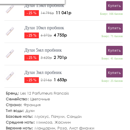
Духи 15мл пробник
Купить
11 041р
14 796р
- 25 %
Бонус: 166 баллов
Духи 10мл пробник
Купить
4 755р
6 372р
- 25 %
Бонус: 71 баллов
Духи 5мл пробник
Купить
2 701р
3 620р
- 25 %
Бонус: 41 баллов
Духи 3мл пробник
Купить
1 653р
2 216р
- 25 %
Бонус: 25 баллов
Бренд
Les 12 Parfumeurs Francais
Семейство
Цветочные
Страна
Франция
Тип воды
Духи
Базовые ноты
Мускус
,
Пачули
,
Сандал
Средние ноты
Мимоза
,
Жасмин
Верхние ноты
Мандарин
,
Роза
,
Лист фиалки