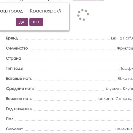
Ваш город —
Красноярск
?
Бренд
Les 12 Parf
Семейство
Фрукто
Страна
Тип воды
Парфю
Базовые ноты
Яблоко
Средние ноты
Мускус
,
Клуб
Верхние ноты
Малина
,
Сандал
Год создания
Пол
Сегмент
Селектив