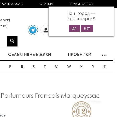
ЕЛАТЬ ЗАКАЗ
СТАТЬИ
КРАСНОЯРСК
Ваш город —
Красноярск
?
ярск)
тно)
Личный
0 товаров
кабинет
на сумму 0р
СЕЛЕКТИВНЫЕ ДУХИ
ПРОБНИКИ
O
P
R
S
T
V
W
X
Y
Z
arfumeurs Francais Marqueyssac
ное