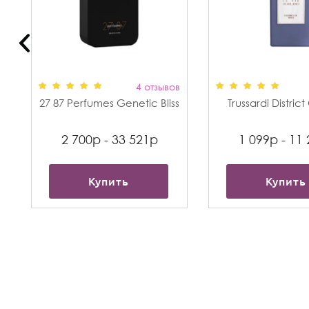
в
4 отзывов
27 87 Perfumes Genetic Bliss
Trussardi Distric
2 700р - 33 521р
1 099р - 11
Купить
Купить