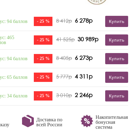
6 278р
8 412р
ус: 94 баллов
- 25 %
Купить
ус: 465
30 989р
41 525р
- 25 %
Купить
лов
6 273р
8 405р
ус: 94 баллов
- 25 %
Купить
4 311р
5 777р
ус: 65 баллов
- 25 %
Купить
2 246р
3 010р
ус: 34 баллов
- 25 %
Купить
Накопительная
Доставка по
бонусная
казу
всей России
система