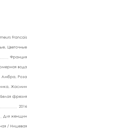
umeurs Francais
вые
,
Цветочные
Франция
мерная вода
,
Амбра
,
Роза
ника
,
Жасмин
,
Белая фрезия
2016
Для женщин
ная / Нишевая