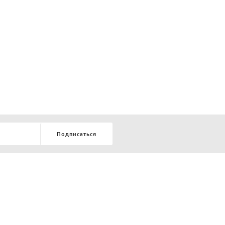
Подписаться
8-903-9-888-555
елей:
ru
ТЕЛЕФОН В КРАСНОЯРСКЕ
8-800-770-72-34