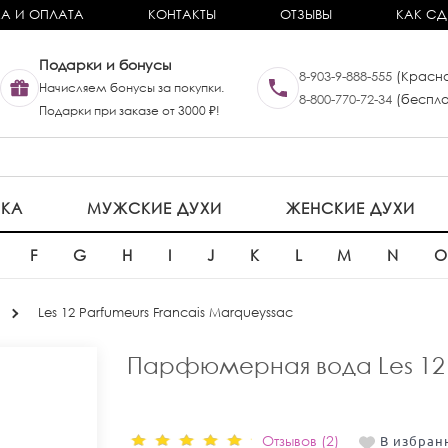
А И ОПЛАТА
КОНТАКТЫ
ОТЗЫВЫ
КАК СД
Подарки и бонусы
8-903-9-888-555
(Красно
Начисляем бонусы за покупки.
8-800-770-72-34
(беспла
Подарки при заказе от 3000 ₽!
ИКА
МУЖСКИЕ ДУХИ
ЖЕНСКИЕ ДУХИ
F
G
H
I
J
K
L
M
N
Les 12 Parfumeurs Francais Marqueyssac
Парфюмерная вода Les 12 P
Отзывов (2)
В избран