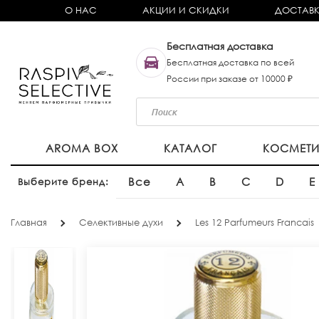
О НАС
АКЦИИ И СКИДКИ
ДОСТАВК
Бесплатная доставка
Бесплатная доставка по всей
России при заказе от 10000 ₽
AROMA BOX
КАТАЛОГ
КОСМЕТ
Все
A
B
C
D
E
Выберите бренд:
Главная
Селективные духи
Les 12 Parfumeurs Francais