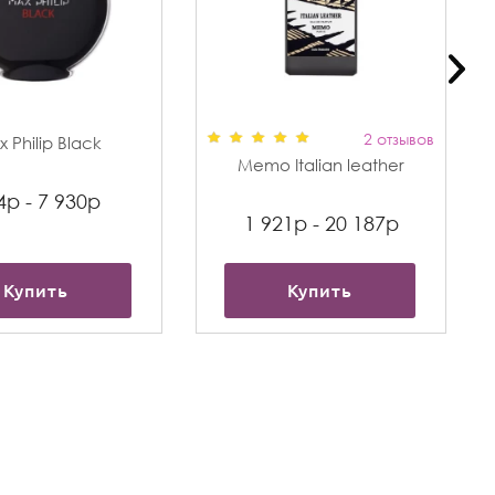
2 отзывов
 Philip Black
Memo Italian leather
4р - 7 930р
1 921р - 20 187р
Купить
Купить