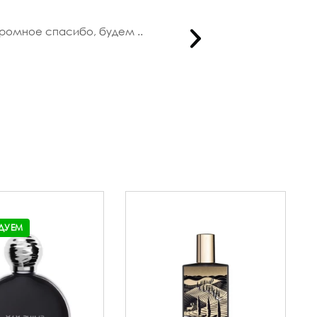
громное спасибо, будем ..
Люблю дос
ДУЕМ